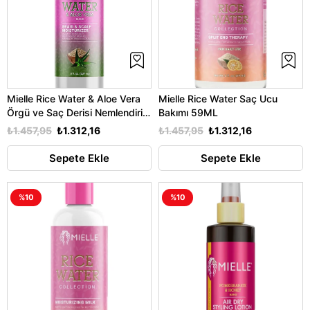
Mielle Rice Water & Aloe Vera
Mielle Rice Water Saç Ucu
Örgü ve Saç Derisi Nemlendirici
Bakımı 59ML
Sprey 237ML
₺1.457,95
₺1.312,16
₺1.457,95
₺1.312,16
Sepete Ekle
Sepete Ekle
%10
%10