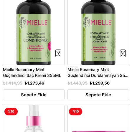
Mielle Rosemary Mint
Mielle Rosemary Mint
Güçlendirici Saç Kremi 355ML
Güçlendirici Durulanmayan Saç
Kremi 355ML
₺1.414,95
₺1.273,46
₺1.443,95
₺1.299,56
Sepete Ekle
Sepete Ekle
%10
%10