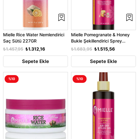
Mielle Rice Water Nemlendirici
Mielle Pomegranate & Honey
Saç Sütü 227GR
Bukle Şekillendirici Sprey
Losyon 237ML
₺1.457,95
₺1.312,16
₺1.683,95
₺1.515,56
Sepete Ekle
Sepete Ekle
%10
%10