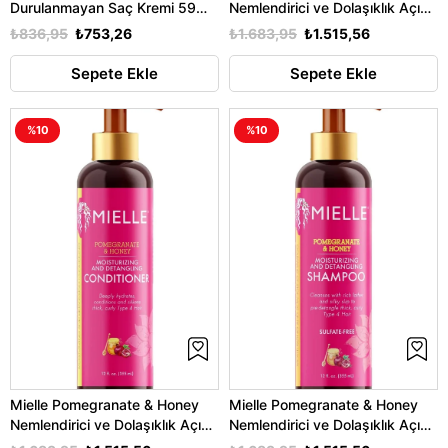
Durulanmayan Saç Kremi 59ML
Nemlendirici ve Dolaşıklık Açıcı
Seyahat Boyu
Saç Kremi 946ML
₺836,95
₺753,26
₺1.683,95
₺1.515,56
Sepete Ekle
Sepete Ekle
%10
%10
Mielle Pomegranate & Honey
Mielle Pomegranate & Honey
Nemlendirici ve Dolaşıklık Açıcı
Nemlendirici ve Dolaşıklık Açıcı
Saç Kremi 355ML
Şampuan 355ML