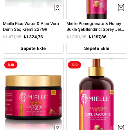
Mielle Rice Water & Aloe Vera
Mielle Pomegranate & Honey
Derin Saç Kremi 227GR
Bukle Şekillendirici Sprey Jel
237ML
₺1.471,95
₺1.324,76
₺1.330,95
₺1.197,86
Sepete Ekle
Sepete Ekle
%10
%10