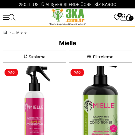
250TL ÜSTÜ ALIŞVERİŞLERDE ÜCRETSİZ KARGO
0
0
Mielle
Mielle
Sıralama
Filtreleme
%10
%10