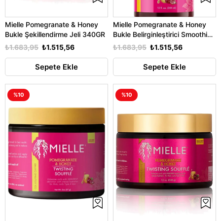
Mielle Pomegranate & Honey
Mielle Pomegranate & Honey
Bukle Şekillendirme Jeli 340GR
Bukle Belirginleştirici Smoothie
355ML
₺1.683,95
₺1.515,56
₺1.683,95
₺1.515,56
Sepete Ekle
Sepete Ekle
%10
%10