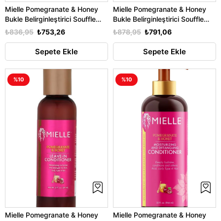
Mielle Pomegranate & Honey
Mielle Pomegranate & Honey
Bukle Belirginleştirici Souffle
Bukle Belirginleştirici Souffle
57GR Seyahat Boyu
340GR
₺836,95
₺753,26
₺878,95
₺791,06
Sepete Ekle
Sepete Ekle
%10
%10
Mielle Pomegranate & Honey
Mielle Pomegranate & Honey