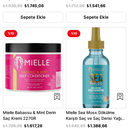
₺1.938,95
₺1.745,06
₺1.712,95
₺1.541,66
Sepete Ekle
Sepete Ekle
%10
%10
Mielle Babassu & Mint Derin
Mielle Sea Moss Dökülme
Saç Kremi 227GR
Karşıtı Saç ve Saç Derisi Yağı
59ML
₺1.796,95
₺1.617,26
₺1.542,95
₺1.388,66