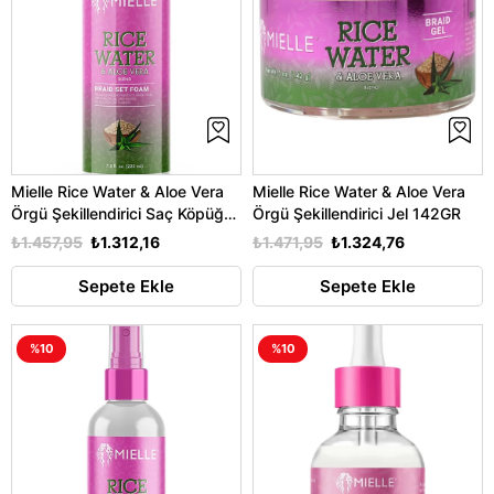
Mielle Rice Water & Aloe Vera
Mielle Rice Water & Aloe Vera
Örgü Şekillendirici Saç Köpüğü
Örgü Şekillendirici Jel 142GR
222ML
₺1.457,95
₺1.312,16
₺1.471,95
₺1.324,76
Sepete Ekle
Sepete Ekle
%10
%10