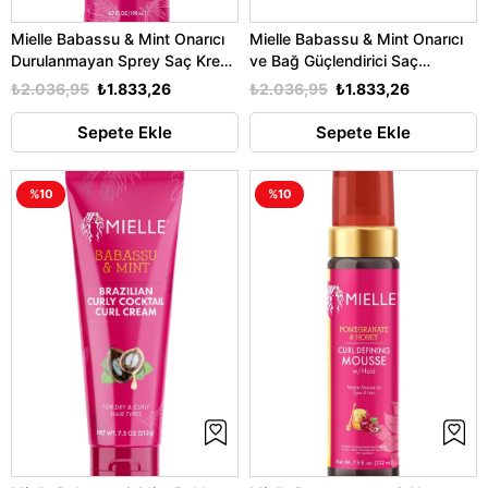
Mielle Babassu & Mint Onarıcı
Mielle Babassu & Mint Onarıcı
Durulanmayan Sprey Saç Kremi
ve Bağ Güçlendirici Saç
198ML
Maskesi 156GR
₺2.036,95
₺1.833,26
₺2.036,95
₺1.833,26
Sepete Ekle
Sepete Ekle
%10
%10