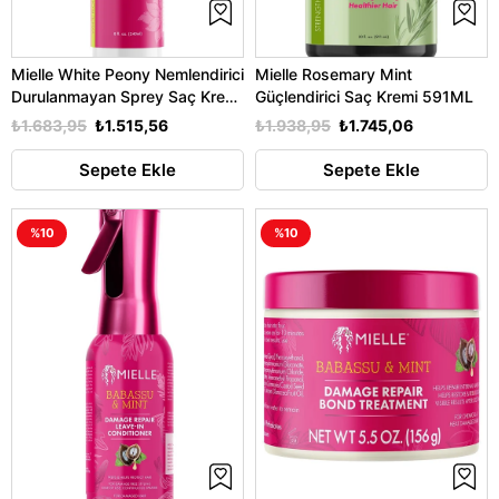
Mielle White Peony Nemlendirici
Mielle Rosemary Mint
Durulanmayan Sprey Saç Kremi
Güçlendirici Saç Kremi 591ML
240ML
₺1.683,95
₺1.515,56
₺1.938,95
₺1.745,06
Sepete Ekle
Sepete Ekle
%10
%10