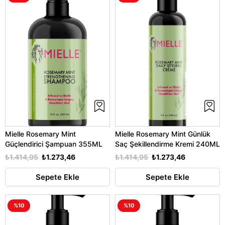
Mielle Rosemary Mint
Mielle Rosemary Mint Günlük
Güçlendirici Şampuan 355ML
Saç Şekillendirme Kremi 240ML
₺1.414,95
₺1.273,46
₺1.414,95
₺1.273,46
Sepete Ekle
Sepete Ekle
%10
%10