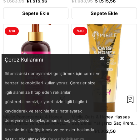
₺1.683,95
₺1.515,56
₺1.683,95
₺1.515,56
Sepete Ekle
Sepete Ekle
%10
%10
Çerez Kullanımı
Sitemizdeki deneyiminizi geliştirmek için çerez ve
benzeri teknolojileri kullanıyoruz. Çerezler size
ilgili alanınıza hitap eden reklamlar
gösterebilmemizi, ziyaretinizle ilgili bilgileri
kaydederek ve tercihlerinizi hatırlayarak
Mielle Pomegranate & Honey
Mielle Oats & Honey Hassas
deneyiminizi kolaylaştırmamızı sağlar. Çerez
Nemlendirici ve Dolaşıklık Açıcı
Saç Derisi Yatıştırıcı Saç Kremi
Şampuan 946ML
237ML
tercihlerinizi değiştirmek ve çerezler hakkında
₺3.025,95
₺2.723,36
₺1.513,95
₺1.362,56
detaylı bilgi almak için
Çerez Politikamızı