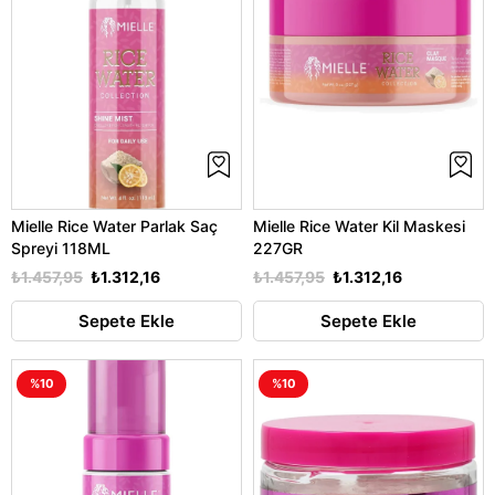
Mielle Rice Water Parlak Saç
Mielle Rice Water Kil Maskesi
Spreyi 118ML
227GR
₺1.457,95
₺1.312,16
₺1.457,95
₺1.312,16
Sepete Ekle
Sepete Ekle
%10
%10