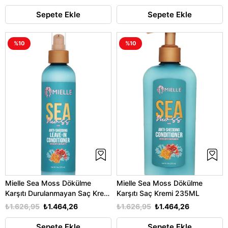
Sepete Ekle
Sepete Ekle
%10
%10
Mielle Sea Moss Dökülme
Mielle Sea Moss Dökülme
Karşıtı Durulanmayan Saç Kremi
Karşıtı Saç Kremi 235ML
235ML
₺1.626,95
₺1.464,26
₺1.626,95
₺1.464,26
Sepete Ekle
Sepete Ekle