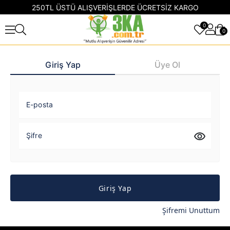
250TL ÜSTÜ ALIŞVERİŞLERDE ÜCRETSİZ KARGO
0
0
Giriş Yap
Üye Ol
E-posta
Şifre
Giriş Yap
Şifremi Unuttum