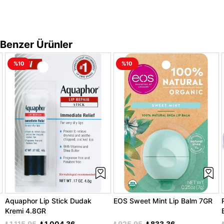
Benzer Ürünler
%10
%10
Aquaphor Lip Stick Dudak
EOS Sweet Mint Lip Balm 7GR
Kremi 4.8GR
₺1.115,95
₺1.004,36
₺925,95
₺833,36