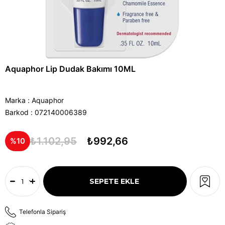
Aquaphor Lip Dudak Bakımı 10ML
Marka
:
Aquaphor
Barkod
:
072140006389
₺1.102,95
₺992,66
10
Telefonla Sipariş