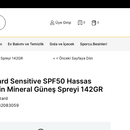
Üye Girişi
0
0
mı
Ev Bakımı ve Temizlik
Gıda ve İçecek
Sporcu Besinleri
ş Spreyi 142GR
< < Önceki Sayfaya Dön
ard Sensitive SPF50 Hassas
İçin Mineral Güneş Spreyi 142GR
izard
62083059