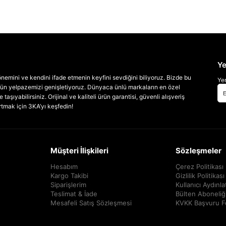
Ye
emini ve kendini ifade etmenin keyfini sevdiğini biliyoruz. Bizde bu
Yen
 ürün yelpazemizi genişletiyoruz. Dünyaca ünlü markaların en özel
taşıyabilirsiniz. Orijinal ve kaliteli ürün garantisi, güvenli alışveriş
artmak için 3KA’yı keşfedin!
Müşteri İlişkileri
Sözleşmeler
Hesabım
Çerez Politikası
Kargo Takibi
Gizlilik Politikası
Siparişlerim
Kullanıcı Aydınl
Teslimat & İade
Bülten Aboneliğ
Mesafeli Satış Sözleşmesi
KVKK Başvuru 