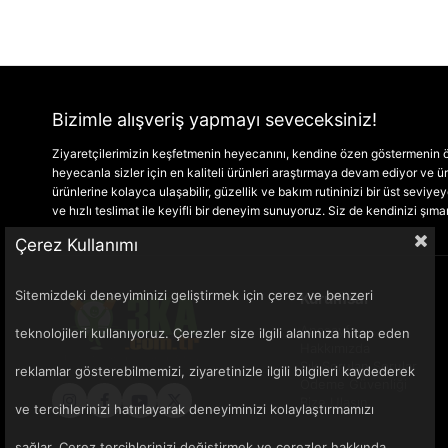
Bizimle alışveriş yapmayı seveceksiniz!
Ziyaretçilerimizin keşfetmenin heyecanını, kendine özen göstermenin ön
heyecanla sizler için en kaliteli ürünleri araştırmaya devam ediyor ve
ürünlerine kolayca ulaşabilir, güzellik ve bakım rutininizi bir üst seviyeye 
ve hızlı teslimat ile keyifli bir deneyim sunuyoruz. Siz de kendinizi şım
Çerez Kullanımı
Sitemizdeki deneyiminizi geliştirmek için çerez ve benzeri
Kurumsal
Anasayfa
teknolojileri kullanıyoruz. Çerezler size ilgili alanınıza hitap eden
Hakkımızda
Sık Sorulan Sorular
reklamlar gösterebilmemizi, ziyaretinizle ilgili bilgileri kaydederek
Ödeme Güvenliği
Bize Ulaşın
ve tercihlerinizi hatırlayarak deneyiminizi kolaylaştırmamızı
sağlar. Çerez tercihlerinizi değiştirmek ve çerezler hakkında