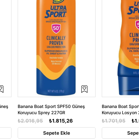
üneş
Banana Boat Sport SPF50 Güneş
Banana Boat Spor
Koruyucu Sprey 227GR
Koruyucu Losyon
₺2.016,95
₺1.815,26
₺1.701,95
₺1
Sepete Ekle
Sepe