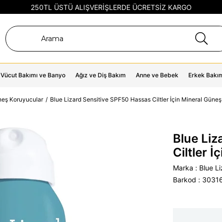
250TL ÜSTÜ ALIŞVERİŞLERDE ÜCRETSİZ KARGO
Vücut Bakımı ve Banyo
Ağız ve Diş Bakım
Anne ve Bebek
Erkek Bakı
eş Koruyucular
Blue Lizard Sensitive SPF50 Hassas Ciltler İçin Mineral Güne
Blue Liz
Ciltler 
Marka
:
Blue L
Barkod
:
3031