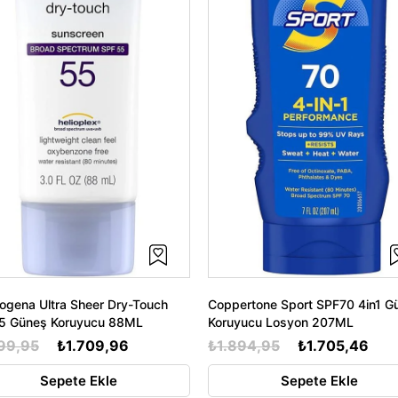
ogena Ultra Sheer Dry-Touch
Coppertone Sport SPF70 4in1 G
5 Güneş Koruyucu 88ML
Koruyucu Losyon 207ML
99,95
₺1.709,96
₺1.894,95
₺1.705,46
Sepete Ekle
Sepete Ekle