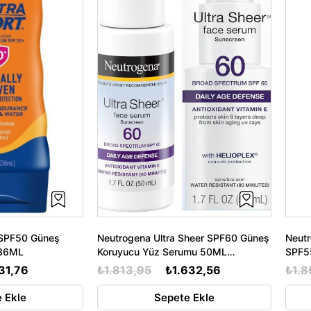
 SPF50 Güneş
Neutrogena Ultra Sheer SPF60 Güneş
Neutr
236ML
Koruyucu Yüz Serumu 50ML
SPF5
SKT:01/2027
31,76
₺1.813,95
₺1.632,56
₺1.8
 Ekle
Sepete Ekle