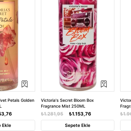
lvet Petals Golden
Victoria's Secret Bloom Box
Victo
L
Fragrance Mist 250ML
Frag
53,76
₺1.281,95
₺1.153,76
₺1.9
 Ekle
Sepete Ekle