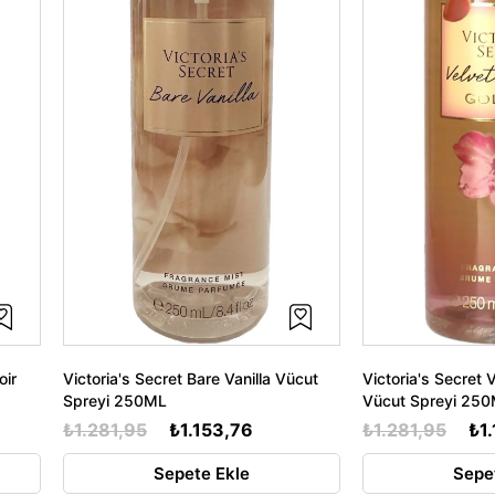
oir
Victoria's Secret Bare Vanilla Vücut
Victoria's Secret 
Spreyi 250ML
Vücut Spreyi 25
₺1.281,95
₺1.153,76
₺1.281,95
₺1
Sepete Ekle
Sepe