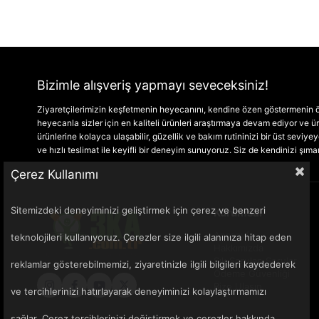
Bizimle alışveriş yapmayı seveceksiniz!
Ziyaretçilerimizin keşfetmenin heyecanını, kendine özen göstermenin ön
heyecanla sizler için en kaliteli ürünleri araştırmaya devam ediyor ve
ürünlerine kolayca ulaşabilir, güzellik ve bakım rutininizi bir üst seviyeye 
ve hızlı teslimat ile keyifli bir deneyim sunuyoruz. Siz de kendinizi şım
Çerez Kullanımı
Sitemizdeki deneyiminizi geliştirmek için çerez ve benzeri
Kurumsal
Anasayfa
teknolojileri kullanıyoruz. Çerezler size ilgili alanınıza hitap eden
Hakkımızda
Sık Sorulan Sorular
reklamlar gösterebilmemizi, ziyaretinizle ilgili bilgileri kaydederek
Ödeme Güvenliği
Bize Ulaşın
ve tercihlerinizi hatırlayarak deneyiminizi kolaylaştırmamızı
sağlar. Çerez tercihlerinizi değiştirmek ve çerezler hakkında