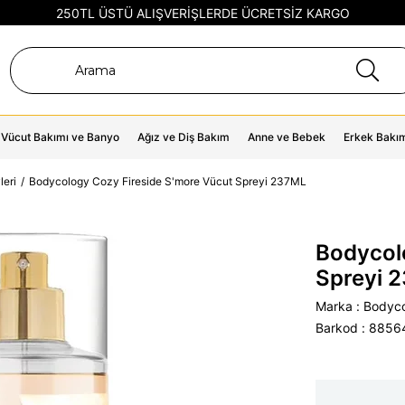
250TL ÜSTÜ ALIŞVERİŞLERDE ÜCRETSİZ KARGO
Vücut Bakımı ve Banyo
Ağız ve Diş Bakım
Anne ve Bebek
Erkek Bakı
leri
Bodycology Cozy Fireside S'more Vücut Spreyi 237ML
Bodycol
Spreyi 
Marka
:
Bodyc
Barkod
:
8856