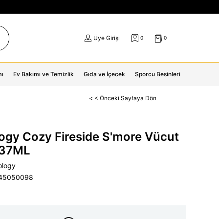
Üye Girişi
0
0
mı
Ev Bakımı ve Temizlik
Gıda ve İçecek
Sporcu Besinleri
< < Önceki Sayfaya Dön
ogy Cozy Fireside S'more Vücut
237ML
ology
45050098