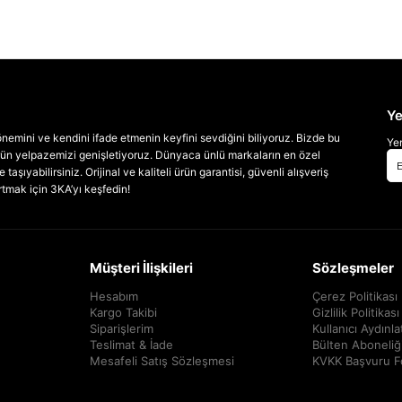
Ye
emini ve kendini ifade etmenin keyfini sevdiğini biliyoruz. Bizde bu
Yen
 ürün yelpazemizi genişletiyoruz. Dünyaca ünlü markaların en özel
taşıyabilirsiniz. Orijinal ve kaliteli ürün garantisi, güvenli alışveriş
artmak için 3KA’yı keşfedin!
Müşteri İlişkileri
Sözleşmeler
Hesabım
Çerez Politikası
Kargo Takibi
Gizlilik Politikası
Siparişlerim
Kullanıcı Aydınl
Teslimat & İade
Bülten Aboneliğ
Mesafeli Satış Sözleşmesi
KVKK Başvuru 