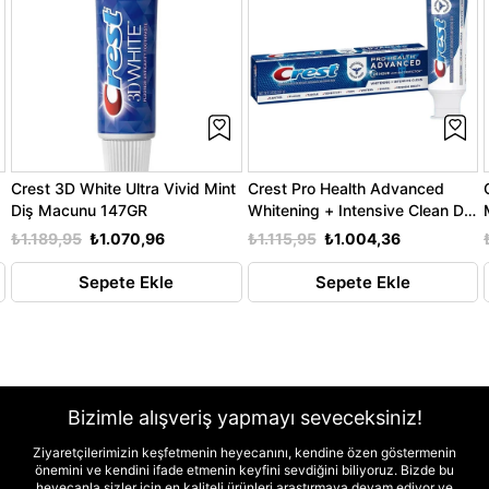
Crest 3D White Ultra Vivid Mint
Crest Pro Health Advanced
Diş Macunu 147GR
Whitening + Intensive Clean Diş
Macunu 164GR
₺1.189,95
₺1.070,96
₺1.115,95
₺1.004,36
Sepete Ekle
Sepete Ekle
Bizimle alışveriş yapmayı seveceksiniz!
Ziyaretçilerimizin keşfetmenin heyecanını, kendine özen göstermenin
önemini ve kendini ifade etmenin keyfini sevdiğini biliyoruz. Bizde bu
heyecanla sizler için en kaliteli ürünleri araştırmaya devam ediyor ve