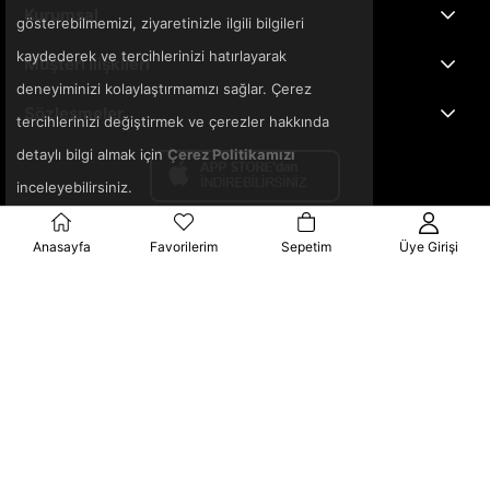
Kurumsal
gösterebilmemizi, ziyaretinizle ilgili bilgileri
kaydederek ve tercihlerinizi hatırlayarak
Müşteri İlişkileri
deneyiminizi kolaylaştırmamızı sağlar. Çerez
Sözleşmeler
tercihlerinizi değiştirmek ve çerezler hakkında
detaylı bilgi almak için
Çerez Politikamızı
inceleyebilirsiniz.
Anasayfa
Favorilerim
Sepetim
Üye Girişi
© 2025 3ka.com.tr - Tüm Hakları Saklıdır.