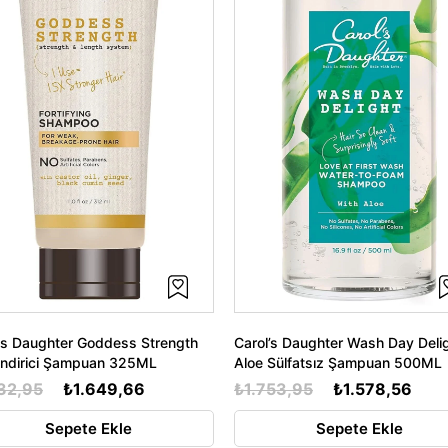
's Daughter Goddess Strength
Carol’s Daughter Wash Day Deli
endirici Şampuan 325ML
Aloe Sülfatsız Şampuan 500ML
32,95
₺1.649,66
₺1.753,95
₺1.578,56
Sepete Ekle
Sepete Ekle