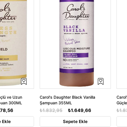
üçlü ve Uzun
Carol's Daughter Black Vanilla
Carol
mpuan 300ML
Şampuan 355ML
Güçl
578,56
₺1.832,95
₺1.649,66
₺1.8
 Ekle
Sepete Ekle