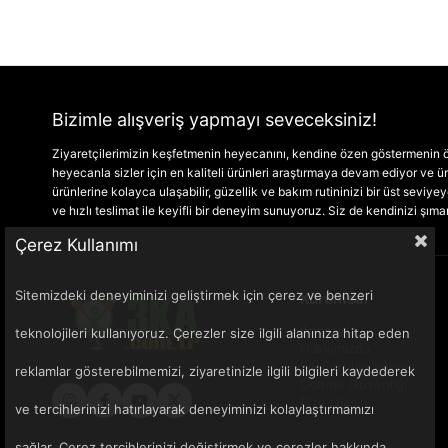
Bizimle alışveriş yapmayı seveceksiniz!
Ziyaretçilerimizin keşfetmenin heyecanını, kendine özen göstermenin ön
heyecanla sizler için en kaliteli ürünleri araştırmaya devam ediyor ve
ürünlerine kolayca ulaşabilir, güzellik ve bakım rutininizi bir üst seviyeye 
ve hızlı teslimat ile keyifli bir deneyim sunuyoruz. Siz de kendinizi şım
Çerez Kullanımı
Sitemizdeki deneyiminizi geliştirmek için çerez ve benzeri
Kurumsal
Anasayfa
teknolojileri kullanıyoruz. Çerezler size ilgili alanınıza hitap eden
Hakkımızda
Sık Sorulan Sorular
reklamlar gösterebilmemizi, ziyaretinizle ilgili bilgileri kaydederek
Ödeme Güvenliği
Bize Ulaşın
ve tercihlerinizi hatırlayarak deneyiminizi kolaylaştırmamızı
sağlar. Çerez tercihlerinizi değiştirmek ve çerezler hakkında