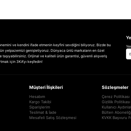
Ye
emini ve kendini ifade etmenin keyfini sevdiğini biliyoruz. Bizde bu
Yen
 ürün yelpazemizi genişletiyoruz. Dünyaca ünlü markaların en özel
taşıyabilirsiniz. Orijinal ve kaliteli ürün garantisi, güvenli alışveriş
artmak için 3KA’yı keşfedin!
Müşteri İlişkileri
Sözleşmeler
Hesabım
Çerez Politikası
Kargo Takibi
Gizlilik Politikası
Siparişlerim
Kullanıcı Aydınl
Teslimat & İade
Bülten Aboneliğ
Mesafeli Satış Sözleşmesi
KVKK Başvuru 