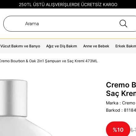
250TL ÜSTÜ ALIŞVERİŞLERDE ÜCRETSİZ KARGO
Vücut Bakımı ve Banyo
Ağız ve Diş Bakım
Anne ve Bebek
Erkek Bakı
Cremo Bourbon & Oak 2in1 Şampuan ve Saç Kremi 473ML
Cremo B
Saç Kre
Marka
:
Cremo
Barkod
:
8118
₺
10