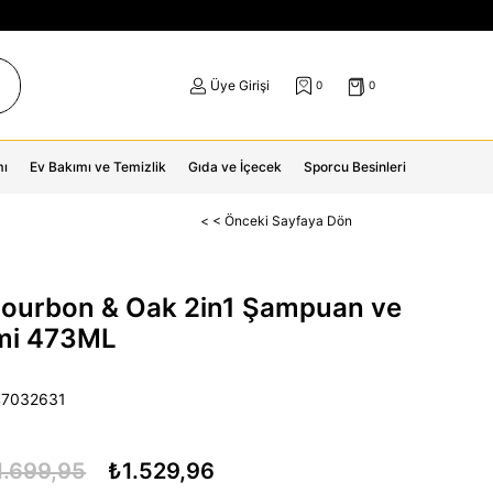
Üye Girişi
0
0
mı
Ev Bakımı ve Temizlik
Gıda ve İçecek
Sporcu Besinleri
< < Önceki Sayfaya Dön
ourbon & Oak 2in1 Şampuan ve
mi 473ML
47032631
1.699,95
₺1.529,96