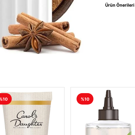
Ürün Önerileri
%10
%10