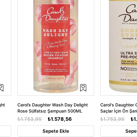
ght
Carol’s Daughter Wash Day Delight
Carol's Daughter 
Rose Sülfatsız Şampuan 500ML
Saçlar İçin Ön Ş
₺1.753,95
₺1.578,56
₺1.753,95
₺1
Sepete Ekle
Sepe