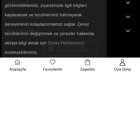
Kurumsal
gösterebilmemizi, ziyaretinizle ilgili bilgileri
kaydederek ve tercihlerinizi hatırlayarak
Müşteri İlişkileri
deneyiminizi kolaylaştırmamızı sağlar. Çerez
Sözleşmeler
tercihlerinizi değiştirmek ve çerezler hakkında
detaylı bilgi almak için
Çerez Politikamızı
inceleyebilirsiniz.
Anasayfa
Favorilerim
Sepetim
Üye Girişi
© 2025 3ka.com.tr - Tüm Hakları Saklıdır.