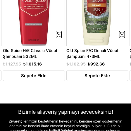
Old Spice H/E Classic Vücut
Old Spice F/C Denali Vücut
Şampuanı 532ML
Şampuanı 473ML
₺1.127,95
₺1.015,16
₺1.102,95
₺992,66
Sepete Ekle
Sepete Ekle
Bizimle alışveriş yapmayı seveceksiniz!
Ziyaretçilerimizin keşfetmenin heyecanını, kendine özen göstermenin
önemini ve kendini ifade etmenin keyfini sevdiğini biliyoruz. Bizde bu
heyecanla sizler için en kaliteli ürünleri araştırmaya devam ediyor ve