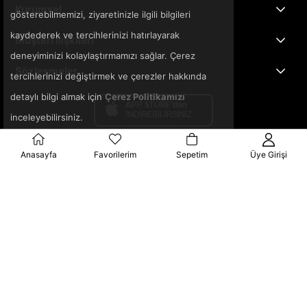
Kurumsal
gösterebilmemizi, ziyaretinizle ilgili bilgileri
kaydederek ve tercihlerinizi hatırlayarak
Müşteri İlişkileri
deneyiminizi kolaylaştırmamızı sağlar. Çerez
Sözleşmeler
tercihlerinizi değiştirmek ve çerezler hakkında
detaylı bilgi almak için
Çerez Politikamızı
inceleyebilirsiniz.
Anasayfa
Favorilerim
Sepetim
Üye Girişi
© 2025 3ka.com.tr - Tüm Hakları Saklıdır.