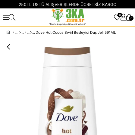
250TL ÜSTÜ ALIŞVERİŞLERDE ÜCRETSİZ KARGO
0
0
Dove Hot Cocoa Swirl Besleyici Duş Jeli 591ML