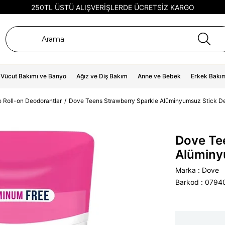
250TL ÜSTÜ ALIŞVERİŞLERDE ÜCRETSİZ KARGO
Vücut Bakımı ve Banyo
Ağız ve Diş Bakım
Anne ve Bebek
Erkek Bakı
e Roll-on Deodorantlar
Dove Teens Strawberry Sparkle Alüminyumsuz Stick D
Dove Te
Alüminy
Marka
:
Dove
Barkod
:
0794