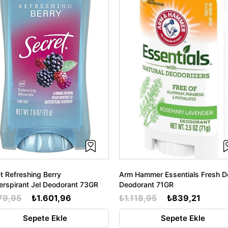
t Refreshing Berry
Arm Hammer Essentials Fresh D
erspirant Jel Deodorant 73GR
Deodorant 71GR
79,95
₺1.601,96
₺1.118,95
₺839,21
Sepete Ekle
Sepete Ekle