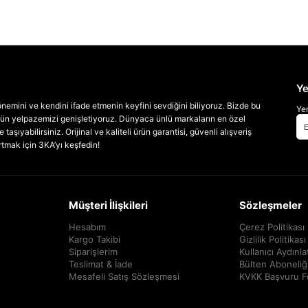
Ye
emini ve kendini ifade etmenin keyfini sevdiğini biliyoruz. Bizde bu
Yen
 ürün yelpazemizi genişletiyoruz. Dünyaca ünlü markaların en özel
taşıyabilirsiniz. Orijinal ve kaliteli ürün garantisi, güvenli alışveriş
artmak için 3KA’yı keşfedin!
Müşteri İlişkileri
Sözleşmeler
Hesabım
Çerez Politikası
Kargo Takibi
Gizlilik Politikası
Siparişlerim
Kullanıcı Aydınl
Teslimat & İade
Bülten Aboneliğ
Mesafeli Satış Sözleşmesi
KVKK Başvuru 