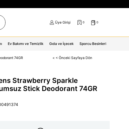
Üye Girişi
0
0
mı
Ev Bakımı ve Temizlik
Gıda ve İçecek
Sporcu Besinleri
eodorant 74GR
< < Önceki Sayfaya Dön
ens Strawberry Sparkle
umsuz Stick Deodorant 74GR
00491374