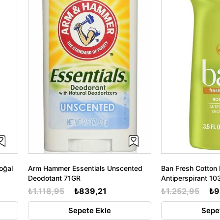
oğal
Arm Hammer Essentials Unscented
Ban Fresh Cotton 
Deodotant 71GR
Antiperspirant 1
₺1.118,95
₺839,21
₺1.252,95
₺9
Sepete Ekle
Sepe