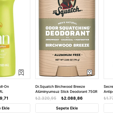
oll-On
Dr.Squatch Birchwood Breeze
Secre
ML
Alüminyumsuz Stick Deodorant 75GR
Antip
9,71
₺2.320,95
₺2.088,86
₺1.7
 Ekle
Sepete Ekle