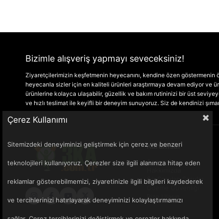
Bizimle alışveriş yapmayı seveceksiniz!
Ziyaretçilerimizin keşfetmenin heyecanını, kendine özen göstermenin ön
heyecanla sizler için en kaliteli ürünleri araştırmaya devam ediyor ve
ürünlerine kolayca ulaşabilir, güzellik ve bakım rutininizi bir üst seviyeye 
ve hızlı teslimat ile keyifli bir deneyim sunuyoruz. Siz de kendinizi şım
Çerez Kullanımı
Sitemizdeki deneyiminizi geliştirmek için çerez ve benzeri
Kurumsal
Anasayfa
teknolojileri kullanıyoruz. Çerezler size ilgili alanınıza hitap eden
Hakkımızda
Sık Sorulan Sorular
reklamlar gösterebilmemizi, ziyaretinizle ilgili bilgileri kaydederek
Ödeme Güvenliği
Bize Ulaşın
ve tercihlerinizi hatırlayarak deneyiminizi kolaylaştırmamızı
sağlar. Çerez tercihlerinizi değiştirmek ve çerezler hakkında