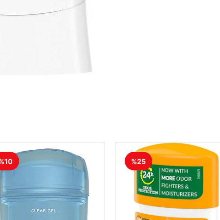
%10
%25