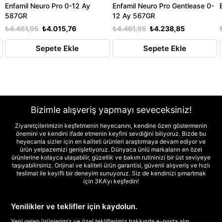
Enfamil Neuro Pro 0-12 Ay
Enfamil Neuro Pro Gentlease 0-
587GR
12 Ay 567GR
₺4.461,95
₺4.015,76
₺4.461,95
₺4.238,85
Sepete Ekle
Sepete Ekle
Bizimle alışveriş yapmayı seveceksiniz!
Ziyaretçilerimizin keşfetmenin heyecanını, kendine özen göstermenin
önemini ve kendini ifade etmenin keyfini sevdiğini biliyoruz. Bizde bu
heyecanla sizler için en kaliteli ürünleri araştırmaya devam ediyor ve
ürün yelpazemizi genişletiyoruz. Dünyaca ünlü markaların en özel
ürünlerine kolayca ulaşabilir, güzellik ve bakım rutininizi bir üst seviyeye
taşıyabilirsiniz. Orijinal ve kaliteli ürün garantisi, güvenli alışveriş ve hızlı
teslimat ile keyifli bir deneyim sunuyoruz. Siz de kendinizi şımartmak
için 3KA’yı keşfedin!
Yenilikler ve teklifler için kaydolun.
Yeni gelen ürünlerimiz ve özel tekliflerimiz hakkında e-posta alın.