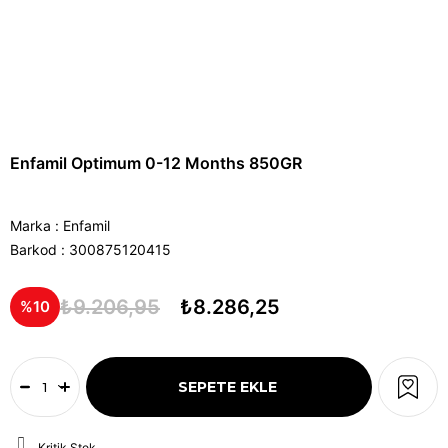
Enfamil Optimum 0-12 Months 850GR
Marka
:
Enfamil
Barkod
:
300875120415
₺9.206,95
₺8.286,25
10
Kritik Stok