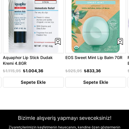
Aquaphor Lip Stick Dudak
EOS Sweet Mint Lip Balm 7GR
Kremi 4.8GR
₺1.115,95
₺1.004,36
₺925,95
₺833,36
Sepete Ekle
Sepete Ekle
Bizimle alışveriş yapmayı seveceksiniz!
Ziyaretçilerimizin keşfetmenin heyecanını, kendine özen göstermenin