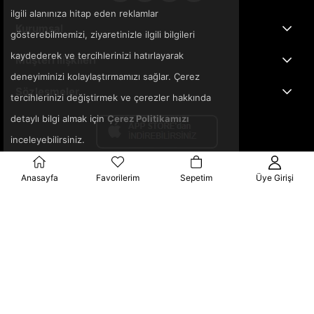
ilgili alanınıza hitap eden reklamlar
Kurumsal
gösterebilmemizi, ziyaretinizle ilgili bilgileri
kaydederek ve tercihlerinizi hatırlayarak
Müşteri İlişkileri
deneyiminizi kolaylaştırmamızı sağlar. Çerez
Sözleşmeler
tercihlerinizi değiştirmek ve çerezler hakkında
detaylı bilgi almak için
Çerez Politikamızı
inceleyebilirsiniz.
Anasayfa
Favorilerim
Sepetim
Üye Girişi
© 2025 3ka.com.tr - Tüm Hakları Saklıdır.