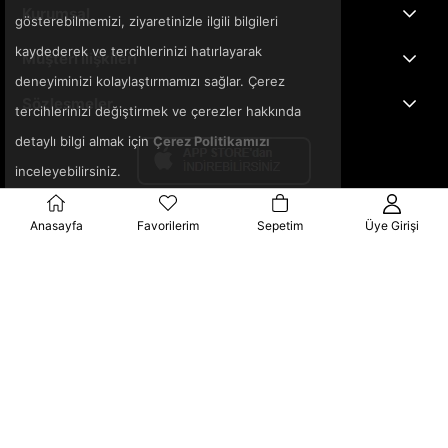
Kurumsal
gösterebilmemizi, ziyaretinizle ilgili bilgileri
kaydederek ve tercihlerinizi hatırlayarak
Müşteri İlişkileri
deneyiminizi kolaylaştırmamızı sağlar. Çerez
Sözleşmeler
tercihlerinizi değiştirmek ve çerezler hakkında
detaylı bilgi almak için
Çerez Politikamızı
inceleyebilirsiniz.
Anasayfa
Favorilerim
Sepetim
Üye Girişi
© 2025 3ka.com.tr - Tüm Hakları Saklıdır.