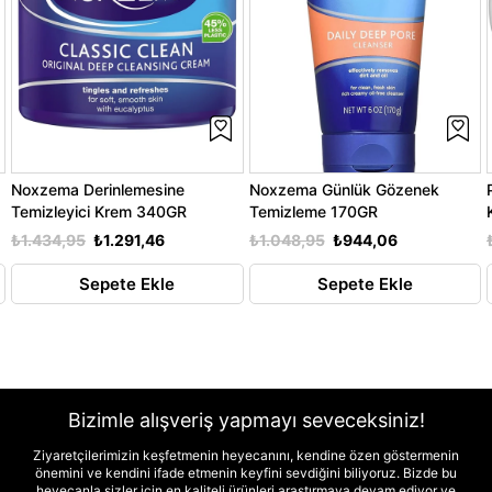
Noxzema Derinlemesine
Noxzema Günlük Gözenek
Temizleyici Krem 340GR
Temizleme 170GR
₺1.434,95
₺1.291,46
₺1.048,95
₺944,06
Sepete Ekle
Sepete Ekle
Bizimle alışveriş yapmayı seveceksiniz!
Ziyaretçilerimizin keşfetmenin heyecanını, kendine özen göstermenin
önemini ve kendini ifade etmenin keyfini sevdiğini biliyoruz. Bizde bu
heyecanla sizler için en kaliteli ürünleri araştırmaya devam ediyor ve