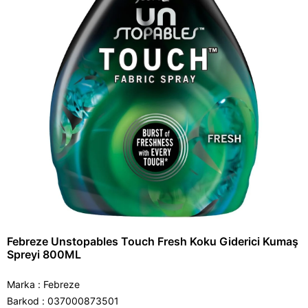
Febreze Unstopables Touch Fresh Koku Giderici Kumaş
Spreyi 800ML
Marka
:
Febreze
Barkod
:
037000873501