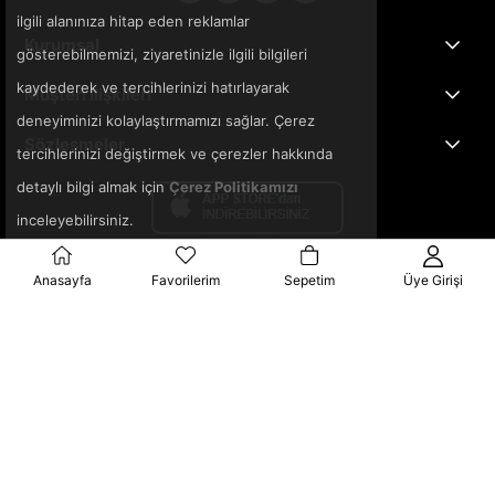
ilgili alanınıza hitap eden reklamlar
Kurumsal
gösterebilmemizi, ziyaretinizle ilgili bilgileri
kaydederek ve tercihlerinizi hatırlayarak
Müşteri İlişkileri
deneyiminizi kolaylaştırmamızı sağlar. Çerez
Sözleşmeler
tercihlerinizi değiştirmek ve çerezler hakkında
detaylı bilgi almak için
Çerez Politikamızı
inceleyebilirsiniz.
Anasayfa
Favorilerim
Sepetim
Üye Girişi
© 2025 3ka.com.tr - Tüm Hakları Saklıdır.