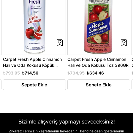
Carpet Fresh Apple Cinnamon
Carpet Fresh Apple Cinnamon
Halı ve Oda Kokusu Köpük
Halı ve Oda Kokusu Toz 396GR
Sprey 297GR
₺793,95
₺714,56
₺704,95
₺634,46
Sepete Ekle
Sepete Ekle
Bizimle alışveriş yapmayı seveceksiniz!
Ziyaretçilerimizin keşfetmenin heyecanını, kendine özen göstermenin