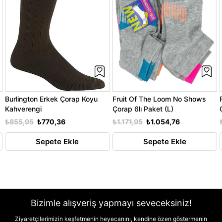
Burlington Erkek Çorap Koyu
Fruit Of The Loom No Shows
Kahverengi
Çorap 6lı Paket (L)
₺855,95
₺770,36
₺1.171,95
₺1.054,76
Sepete Ekle
Sepete Ekle
Bizimle alışveriş yapmayı seveceksiniz!
Ziyaretçilerimizin keşfetmenin heyecanını, kendine özen göstermenin