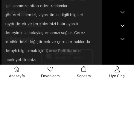
ilgili alanınıza hitap eden reklamlar
Kurumsal
gösterebilmemizi, ziyaretinizle ilgili bilgileri
kaydederek ve tercihlerinizi hatırlayarak
Müşteri İlişkileri
deneyiminizi kolaylaştırmamızı sağlar. Çerez
Sözleşmeler
tercihlerinizi değiştirmek ve çerezler hakkında
detaylı bilgi almak için
Çerez Politikamızı
inceleyebilirsiniz.
Anasayfa
Favorilerim
Sepetim
Üye Girişi
© 2025 3ka.com.tr - Tüm Hakları Saklıdır.