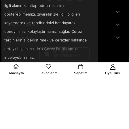
ilgili alanınıza hitap eden reklamlar
Kurumsal
gösterebilmemizi, ziyaretinizle ilgili bilgileri
kaydederek ve tercihlerinizi hatırlayarak
Müşteri İlişkileri
deneyiminizi kolaylaştırmamızı sağlar. Çerez
Sözleşmeler
tercihlerinizi değiştirmek ve çerezler hakkında
detaylı bilgi almak için
Çerez Politikamızı
inceleyebilirsiniz.
Anasayfa
Favorilerim
Sepetim
Üye Girişi
© 2025 3ka.com.tr - Tüm Hakları Saklıdır.