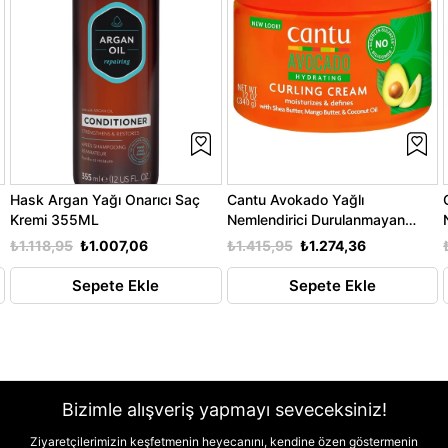
Hask Argan Yağı Onarıcı Saç
Cantu Avokado Yağlı
Kremi 355ML
Nemlendirici Durulanmayan
Bukle Kremi 340GR
₺1.118,95
₺1.007,06
₺1.415,95
₺1.274,36
Sepete Ekle
Sepete Ekle
Bizimle alışveriş yapmayı seveceksiniz!
Ziyaretçilerimizin keşfetmenin heyecanını, kendine özen göstermenin