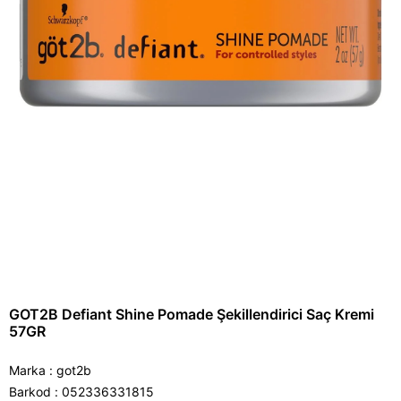
GOT2B Defiant Shine Pomade Şekillendirici Saç Kremi
57GR
Marka
:
got2b
Barkod
:
052336331815