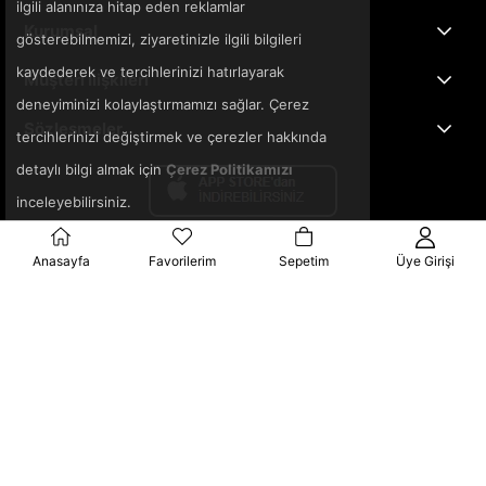
ilgili alanınıza hitap eden reklamlar
Kurumsal
gösterebilmemizi, ziyaretinizle ilgili bilgileri
kaydederek ve tercihlerinizi hatırlayarak
Müşteri İlişkileri
deneyiminizi kolaylaştırmamızı sağlar. Çerez
Sözleşmeler
tercihlerinizi değiştirmek ve çerezler hakkında
detaylı bilgi almak için
Çerez Politikamızı
inceleyebilirsiniz.
Anasayfa
Favorilerim
Sepetim
Üye Girişi
© 2025 3ka.com.tr - Tüm Hakları Saklıdır.