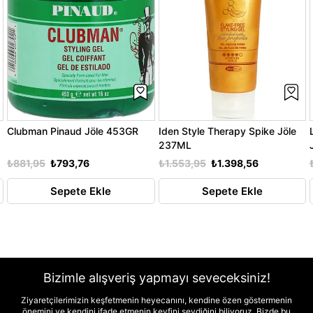
Clubman Pinaud Jöle 453GR
Iden Style Therapy Spike Jöle
237ML
₺881,95
₺793,76
₺1.553,95
₺1.398,56
Sepete Ekle
Sepete Ekle
Bizimle alışveriş yapmayı seveceksiniz!
Ziyaretçilerimizin keşfetmenin heyecanını, kendine özen göstermenin
önemini ve kendini ifade etmenin keyfini sevdiğini biliyoruz. Bizde bu