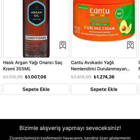
Hask Argan Yağı Onarıcı Saç
Cantu Avokado Yağlı
Kremi 355ML
Nemlendirici Durulanmayan
Bukle Kremi 340GR
₺1.118,95
₺1.007,06
₺1.415,95
₺1.274,36
Sepete Ekle
Sepete Ekle
Bizimle alışveriş yapmayı seveceksiniz!
Ziyaretçilerimizin keşfetmenin heyecanını, kendine özen göstermenin