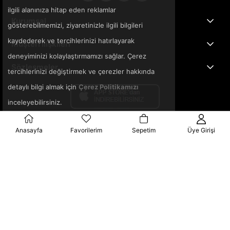
ilgili alanınıza hitap eden reklamlar
Kurumsal
gösterebilmemizi, ziyaretinizle ilgili bilgileri
kaydederek ve tercihlerinizi hatırlayarak
Müşteri İlişkileri
deneyiminizi kolaylaştırmamızı sağlar. Çerez
Sözleşmeler
tercihlerinizi değiştirmek ve çerezler hakkında
detaylı bilgi almak için
Çerez Politikamızı
inceleyebilirsiniz.
Anasayfa
Favorilerim
Sepetim
Üye Girişi
© 2025 3ka.com.tr - Tüm Hakları Saklıdır.