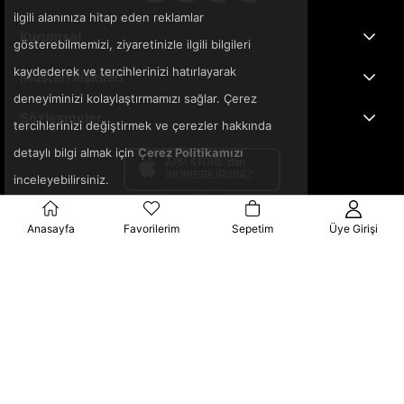
ilgili alanınıza hitap eden reklamlar
Kurumsal
gösterebilmemizi, ziyaretinizle ilgili bilgileri
kaydederek ve tercihlerinizi hatırlayarak
Müşteri İlişkileri
deneyiminizi kolaylaştırmamızı sağlar. Çerez
Sözleşmeler
tercihlerinizi değiştirmek ve çerezler hakkında
detaylı bilgi almak için
Çerez Politikamızı
inceleyebilirsiniz.
Anasayfa
Favorilerim
Sepetim
Üye Girişi
© 2025 3ka.com.tr - Tüm Hakları Saklıdır.