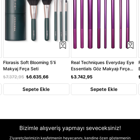
Florasis Soft Blooming 5’li
Real Techniques Everyday Eye
Makyaj Fırça Seti
Essentials Göz Makyajı Fırça
Seti
₺7.372,95
₺6.635,66
₺3.742,95
Sepete Ekle
Sepete Ekle
Bizimle alışveriş yapmayı seveceksiniz!
Ziyaretçilerimizin keşfetmenin heyecanını, kendine özen göstermenin