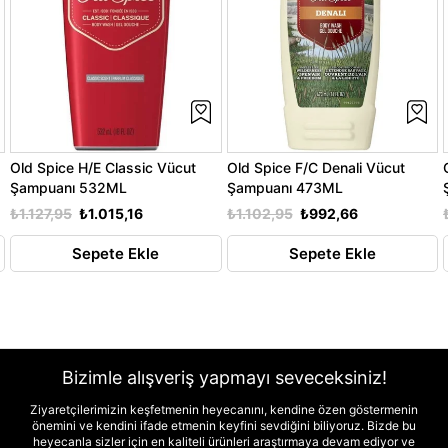
Old Spice H/E Classic Vücut
Old Spice F/C Denali Vücut
Şampuanı 532ML
Şampuanı 473ML
₺1.127,95
₺1.015,16
₺1.102,95
₺992,66
Sepete Ekle
Sepete Ekle
Bizimle alışveriş yapmayı seveceksiniz!
Ziyaretçilerimizin keşfetmenin heyecanını, kendine özen göstermenin
önemini ve kendini ifade etmenin keyfini sevdiğini biliyoruz. Bizde bu
heyecanla sizler için en kaliteli ürünleri araştırmaya devam ediyor ve