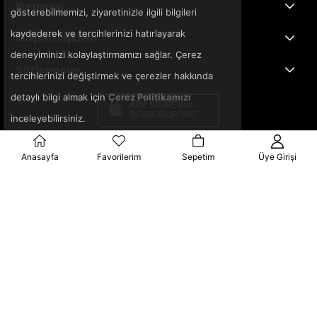
Kurumsal
gösterebilmemizi, ziyaretinizle ilgili bilgileri
kaydederek ve tercihlerinizi hatırlayarak
Müşteri İlişkileri
deneyiminizi kolaylaştırmamızı sağlar. Çerez
Sözleşmeler
tercihlerinizi değiştirmek ve çerezler hakkında
detaylı bilgi almak için
Çerez Politikamızı
inceleyebilirsiniz.
Anasayfa
Favorilerim
Sepetim
Üye Girişi
© 2025 3ka.com.tr - Tüm Hakları Saklıdır.