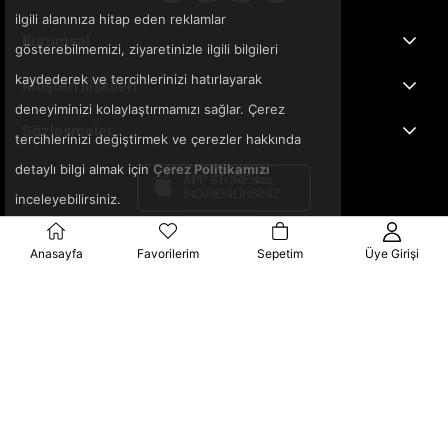
ilgili alanınıza hitap eden reklamlar
Kurumsal
gösterebilmemizi, ziyaretinizle ilgili bilgileri
kaydederek ve tercihlerinizi hatırlayarak
Müşteri İlişkileri
deneyiminizi kolaylaştırmamızı sağlar. Çerez
Sözleşmeler
tercihlerinizi değiştirmek ve çerezler hakkında
detaylı bilgi almak için
Çerez Politikamızı
inceleyebilirsiniz.
Anasayfa
Favorilerim
Sepetim
Üye Girişi
© 2025 3ka.com.tr - Tüm Hakları Saklıdır.