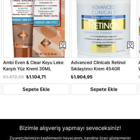
Ambi Even & Clear Koyu Leke
Advanced Clinicals Retinol
Karşıtı Yüz Kremi 30ML
Sıkılaştırıcı Krem 454GR
₺1.472,95
₺1.104,71
₺1.904,95
Sepete Ekle
Sepete Ekle
Bizimle alışveriş yapmayı seveceksiniz!
Ziyaretçilerimizin keşfetmenin heyecanını, kendine özen göstermenin