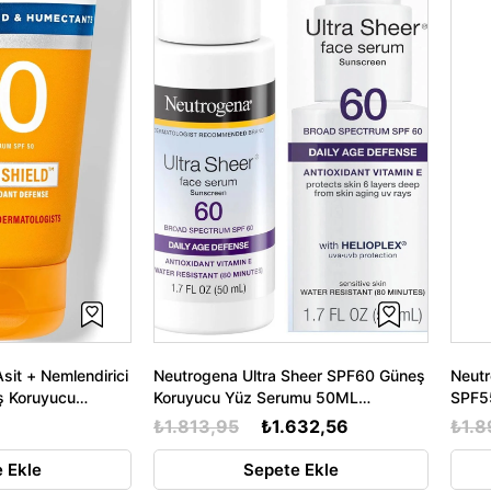
sit + Nemlendirici
Neutrogena Ultra Sheer SPF60 Güneş
Neutr
ş Koruyucu
Koruyucu Yüz Serumu 50ML
SPF5
:12/2026
SKT:01/2027
₺1.813,95
₺1.632,56
₺1.8
 Ekle
Sepete Ekle