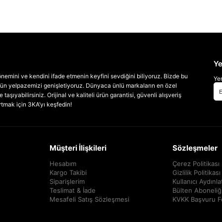
Ye
emini ve kendini ifade etmenin keyfini sevdiğini biliyoruz. Bizde bu
Yen
 ürün yelpazemizi genişletiyoruz. Dünyaca ünlü markaların en özel
taşıyabilirsiniz. Orijinal ve kaliteli ürün garantisi, güvenli alışveriş
artmak için 3KA’yı keşfedin!
Müşteri İlişkileri
Sözleşmeler
Hesabım
Çerez Politikası
Kargo Takibi
Gizlilik Politikası
Siparişlerim
Kullanıcı Aydınl
Teslimat & İade
Bülten Aboneliğ
Mesafeli Satış Sözleşmesi
KVKK Başvuru 