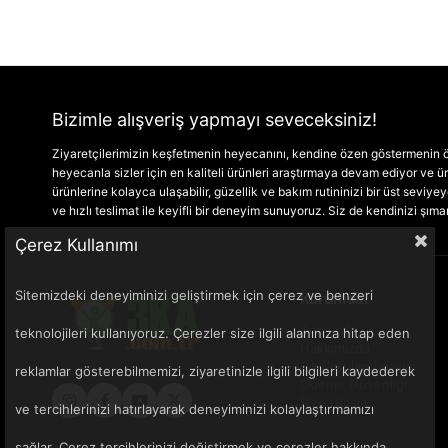
Bizimle alışveriş yapmayı seveceksiniz!
Ziyaretçilerimizin keşfetmenin heyecanını, kendine özen göstermenin ön
heyecanla sizler için en kaliteli ürünleri araştırmaya devam ediyor ve
ürünlerine kolayca ulaşabilir, güzellik ve bakım rutininizi bir üst seviyeye 
ve hızlı teslimat ile keyifli bir deneyim sunuyoruz. Siz de kendinizi şım
Çerez Kullanımı
Sitemizdeki deneyiminizi geliştirmek için çerez ve benzeri
Kurumsal
Anasayfa
teknolojileri kullanıyoruz. Çerezler size ilgili alanınıza hitap eden
Hakkımızda
Sık Sorulan Sorular
reklamlar gösterebilmemizi, ziyaretinizle ilgili bilgileri kaydederek
Ödeme Güvenliği
Bize Ulaşın
ve tercihlerinizi hatırlayarak deneyiminizi kolaylaştırmamızı
sağlar. Çerez tercihlerinizi değiştirmek ve çerezler hakkında