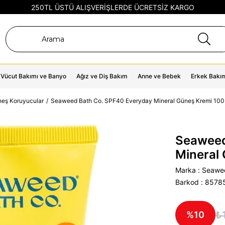
250TL ÜSTÜ ALIŞVERİŞLERDE ÜCRETSİZ KARGO
Vücut Bakımı ve Banyo
Ağız ve Diş Bakım
Anne ve Bebek
Erkek Bakı
eş Koruyucular
Seaweed Bath Co. SPF40 Everyday Mineral Güneş Kremi 10
Seaweed
Mineral
Marka
:
Seawee
Barkod
:
8578
₺
10