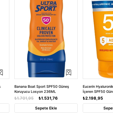
ş
Banana Boat Sport SPF50 Güneş
Eucerin Hyaluronik
Koruyucu Losyon 236ML
İçeren SPF50 Gün
Losyon 150ML SK
₺1.701,95
₺1.531,76
₺2.198,95
Sepete Ekle
Sepe