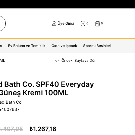
Üye Girişi
0
0
mı
Ev Bakımı ve Temizlik
Gıda ve İçecek
Sporcu Besinleri
0ML
< < Önceki Sayfaya Dön
 Bath Co. SPF40 Everyday
 Güneş Kremi 100ML
d Bath Co.
54007637
1.407,95
₺1.267,16