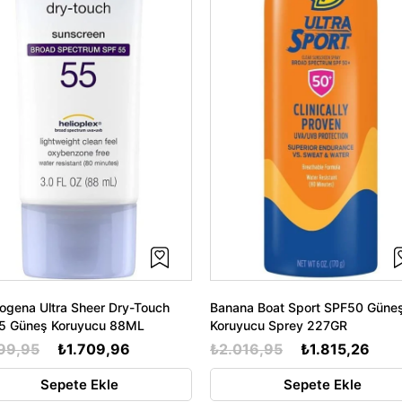
ogena Ultra Sheer Dry-Touch
Banana Boat Sport SPF50 Güne
5 Güneş Koruyucu 88ML
Koruyucu Sprey 227GR
99,95
₺1.709,96
₺2.016,95
₺1.815,26
Sepete Ekle
Sepete Ekle