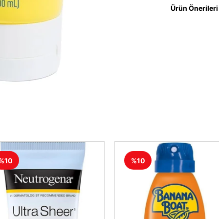
Ürün Önerileri
%10
%10