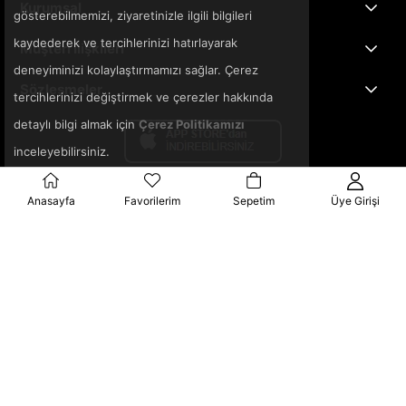
Kurumsal
gösterebilmemizi, ziyaretinizle ilgili bilgileri
kaydederek ve tercihlerinizi hatırlayarak
Müşteri İlişkileri
deneyiminizi kolaylaştırmamızı sağlar. Çerez
Sözleşmeler
tercihlerinizi değiştirmek ve çerezler hakkında
detaylı bilgi almak için
Çerez Politikamızı
inceleyebilirsiniz.
Anasayfa
Favorilerim
Sepetim
Üye Girişi
© 2025 3ka.com.tr - Tüm Hakları Saklıdır.