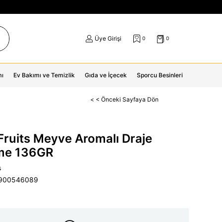
Üye Girişi
0
0
mı
Ev Bakımı ve Temizlik
Gıda ve İçecek
Sporcu Besinleri
< < Önceki Sayfaya Dön
 Fruits Meyve Aromalı Draje
me 136GR
s
900546089