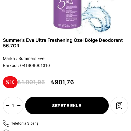
Summer's Eve Ultra Freshening Özel Bölge Deodorant
56.7GR
Marka
:
Summers Eve
Barkod
:
041608001310
₺1.001,95
₺901,76
10
Telefonla Sipariş