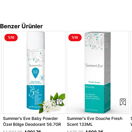
Benzer Ürünler
%10
%10
Summer's Eve Baby Powder
Summer's Eve Douche Fresh
Özel Bölge Deodorant 56.7GR
Scent 133ML
₺1.001,95
₺901,76
₺676,95
₺609,26