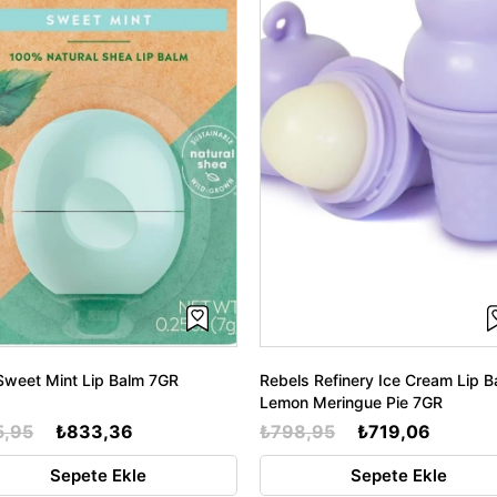
weet Mint Lip Balm 7GR
Rebels Refinery Ice Cream Lip B
Lemon Meringue Pie 7GR
5,95
₺833,36
₺798,95
₺719,06
Sepete Ekle
Sepete Ekle