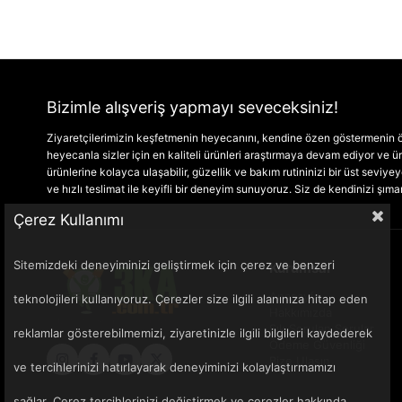
Bizimle alışveriş yapmayı seveceksiniz!
Ziyaretçilerimizin keşfetmenin heyecanını, kendine özen göstermenin ön
heyecanla sizler için en kaliteli ürünleri araştırmaya devam ediyor ve
ürünlerine kolayca ulaşabilir, güzellik ve bakım rutininizi bir üst seviyeye 
ve hızlı teslimat ile keyifli bir deneyim sunuyoruz. Siz de kendinizi şım
Çerez Kullanımı
Sitemizdeki deneyiminizi geliştirmek için çerez ve benzeri
Kurumsal
Anasayfa
teknolojileri kullanıyoruz. Çerezler size ilgili alanınıza hitap eden
Hakkımızda
Sık Sorulan Sorular
reklamlar gösterebilmemizi, ziyaretinizle ilgili bilgileri kaydederek
Ödeme Güvenliği
Bize Ulaşın
ve tercihlerinizi hatırlayarak deneyiminizi kolaylaştırmamızı
sağlar. Çerez tercihlerinizi değiştirmek ve çerezler hakkında