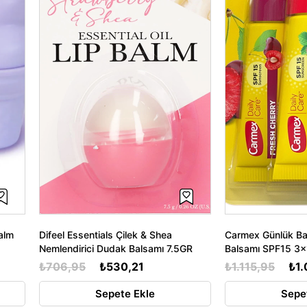
alm
Difeel Essentials Çilek & Shea
Carmex Günlük B
Nemlendirici Dudak Balsamı 7.5GR
Balsamı SPF15 3
₺706,95
₺530,21
₺1.115,95
₺1
Sepete Ekle
Sepe