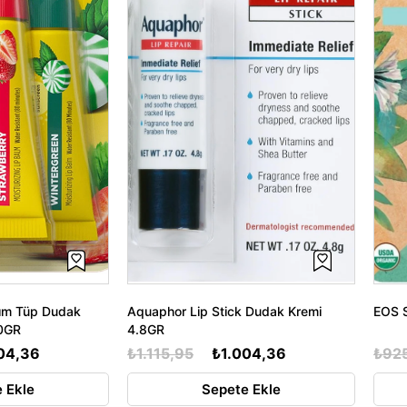
ım Tüp Dudak
Aquaphor Lip Stick Dudak Kremi
EOS S
0GR
4.8GR
04,36
₺1.115,95
₺1.004,36
₺92
 Ekle
Sepete Ekle