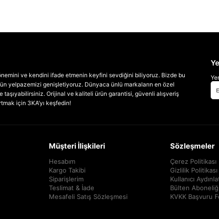
Ye
emini ve kendini ifade etmenin keyfini sevdiğini biliyoruz. Bizde bu
Yen
 ürün yelpazemizi genişletiyoruz. Dünyaca ünlü markaların en özel
taşıyabilirsiniz. Orijinal ve kaliteli ürün garantisi, güvenli alışveriş
artmak için 3KA’yı keşfedin!
Müşteri İlişkileri
Sözleşmeler
Hesabım
Çerez Politikası
Kargo Takibi
Gizlilik Politikası
Siparişlerim
Kullanıcı Aydınl
Teslimat & İade
Bülten Aboneliğ
Mesafeli Satış Sözleşmesi
KVKK Başvuru 