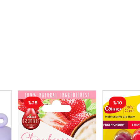
%25
%10