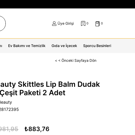
Üye Girişi
0
0
mı
Ev Bakımı ve Temizlik
Gıda ve İçecek
Sporcu Besinleri
< < Önceki Sayfaya Dön
auty Skittles Lip Balm Dudak
Çeşit Paketi 2 Adet
Beauty
28172395
981,95
₺883,76