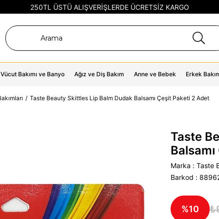
250TL ÜSTÜ ALIŞVERİŞLERDE ÜCRETSİZ KARGO
Vücut Bakımı ve Banyo
Ağız ve Diş Bakım
Anne ve Bebek
Erkek Bakı
akımları
Taste Beauty Skittles Lip Balm Dudak Balsamı Çeşit Paketi 2 Adet
Taste Be
Balsamı 
Marka
:
Taste 
Barkod
:
8896
₺
10