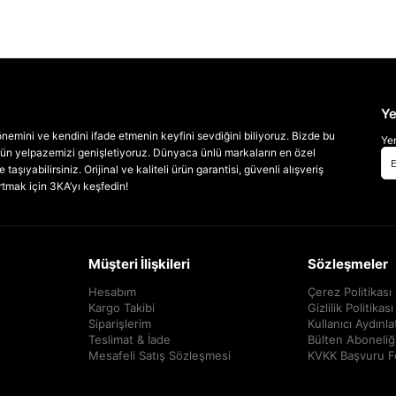
Ye
emini ve kendini ifade etmenin keyfini sevdiğini biliyoruz. Bizde bu
Yen
 ürün yelpazemizi genişletiyoruz. Dünyaca ünlü markaların en özel
taşıyabilirsiniz. Orijinal ve kaliteli ürün garantisi, güvenli alışveriş
artmak için 3KA’yı keşfedin!
Müşteri İlişkileri
Sözleşmeler
Hesabım
Çerez Politikası
Kargo Takibi
Gizlilik Politikası
Siparişlerim
Kullanıcı Aydınl
Teslimat & İade
Bülten Aboneliğ
Mesafeli Satış Sözleşmesi
KVKK Başvuru 