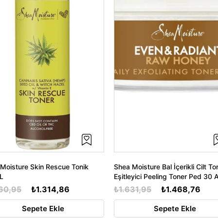
Moisture Skin Rescue Tonik
Shea Moisture Bal İçerikli Cilt To
L
Eşitleyici Peeling Toner Ped 30 
60,95
₺1.314,86
₺1.631,95
₺1.468,76
Sepete Ekle
Sepete Ekle