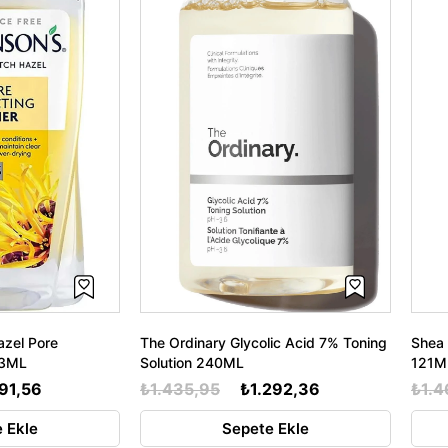
azel Pore
The Ordinary Glycolic Acid 7% Toning
Shea 
73ML
Solution 240ML
121M
191,56
₺1.435,95
₺1.292,36
₺1.4
 Ekle
Sepete Ekle