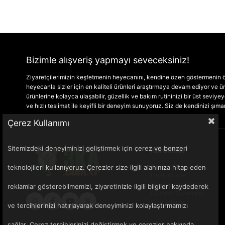
Bizimle alışveriş yapmayı seveceksiniz!
Ziyaretçilerimizin keşfetmenin heyecanını, kendine özen göstermenin ön
heyecanla sizler için en kaliteli ürünleri araştırmaya devam ediyor ve
ürünlerine kolayca ulaşabilir, güzellik ve bakım rutininizi bir üst seviyeye 
ve hızlı teslimat ile keyifli bir deneyim sunuyoruz. Siz de kendinizi şım
Çerez Kullanımı
Sitemizdeki deneyiminizi geliştirmek için çerez ve benzeri
Kurumsal
Anasayfa
teknolojileri kullanıyoruz. Çerezler size ilgili alanınıza hitap eden
Hakkımızda
Sık Sorulan Sorular
reklamlar gösterebilmemizi, ziyaretinizle ilgili bilgileri kaydederek
Ödeme Güvenliği
Bize Ulaşın
ve tercihlerinizi hatırlayarak deneyiminizi kolaylaştırmamızı
sağlar. Çerez tercihlerinizi değiştirmek ve çerezler hakkında