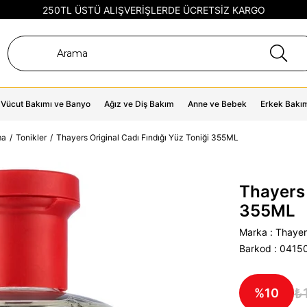
250TL ÜSTÜ ALIŞVERİŞLERDE ÜCRETSİZ KARGO
Vücut Bakımı ve Banyo
Ağız ve Diş Bakım
Anne ve Bebek
Erkek Bakı
ma
Tonikler
Thayers Original Cadı Fındığı Yüz Toniği 355ML
Thayers 
355ML
Marka
:
Thayer
Barkod
:
0415
₺
10