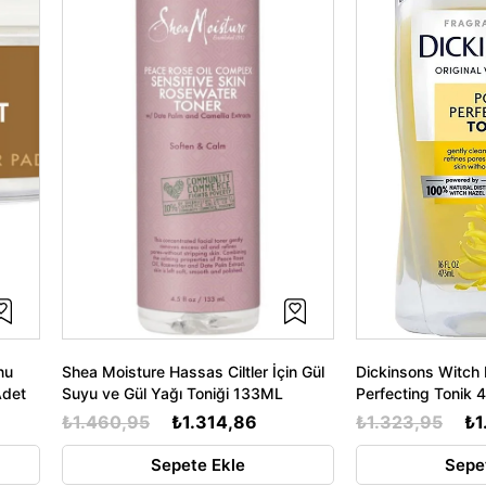
nu
Shea Moisture Hassas Ciltler İçin Gül
Dickinsons Witch 
Adet
Suyu ve Gül Yağı Toniği 133ML
Perfecting Tonik
₺1.460,95
₺1.314,86
₺1.323,95
₺1
Sepete Ekle
Sepe