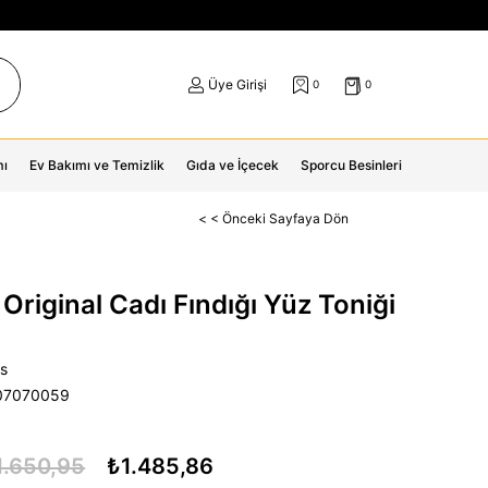
Üye Girişi
0
0
mı
Ev Bakımı ve Temizlik
Gıda ve İçecek
Sporcu Besinleri
< < Önceki Sayfaya Dön
Original Cadı Fındığı Yüz Toniği
s
07070059
1.650,95
₺1.485,86