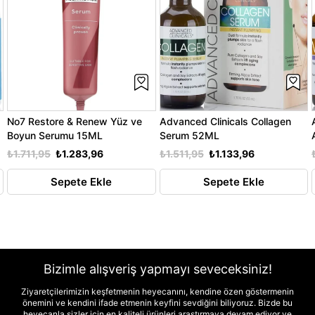
No7 Restore & Renew Yüz ve
Advanced Clinicals Collagen
Boyun Serumu 15ML
Serum 52ML
₺1.711,95
₺1.283,96
₺1.511,95
₺1.133,96
Sepete Ekle
Sepete Ekle
Bizimle alışveriş yapmayı seveceksiniz!
Ziyaretçilerimizin keşfetmenin heyecanını, kendine özen göstermenin
önemini ve kendini ifade etmenin keyfini sevdiğini biliyoruz. Bizde bu
heyecanla sizler için en kaliteli ürünleri araştırmaya devam ediyor ve