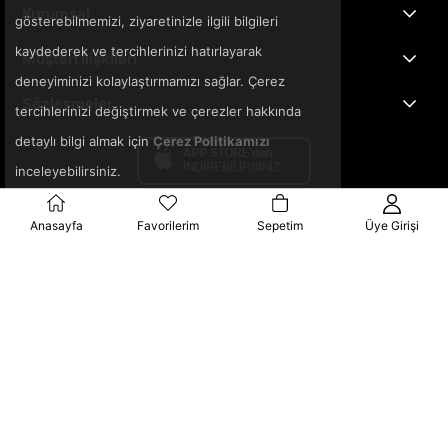
Kurumsal
gösterebilmemizi, ziyaretinizle ilgili bilgileri
kaydederek ve tercihlerinizi hatırlayarak
Müşteri İlişkileri
deneyiminizi kolaylaştırmamızı sağlar. Çerez
Sözleşmeler
tercihlerinizi değiştirmek ve çerezler hakkında
detaylı bilgi almak için
Çerez Politikamızı
inceleyebilirsiniz.
Anasayfa
Favorilerim
Sepetim
Üye Girişi
© 2025 3ka.com.tr - Tüm Hakları Saklıdır.