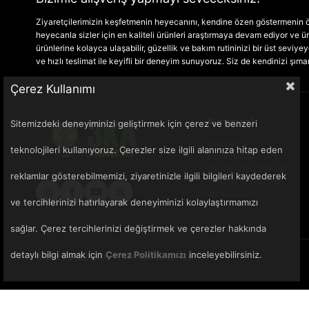
Ziyaretçilerimizin keşfetmenin heyecanını, kendine özen göstermenin ön
heyecanla sizler için en kaliteli ürünleri araştırmaya devam ediyor ve
ürünlerine kolayca ulaşabilir, güzellik ve bakım rutininizi bir üst seviyeye 
ve hızlı teslimat ile keyifli bir deneyim sunuyoruz. Siz de kendinizi şım
Çerez Kullanımı
Kurumsal
Sitemizdeki deneyiminizi geliştirmek için çerez ve benzeri
Anasayfa
teknolojileri kullanıyoruz. Çerezler size ilgili alanınıza hitap eden
Hakkımızda
Sık Sorulan Sorular
reklamlar gösterebilmemizi, ziyaretinizle ilgili bilgileri kaydederek
Ödeme Güvenliği
Bize Ulaşın
ve tercihlerinizi hatırlayarak deneyiminizi kolaylaştırmamızı
sağlar. Çerez tercihlerinizi değiştirmek ve çerezler hakkında
detaylı bilgi almak için
Çerez Politikamızı
inceleyebilirsiniz.
© 2025 3ka.com.tr - Tüm Hakları Saklıdır.