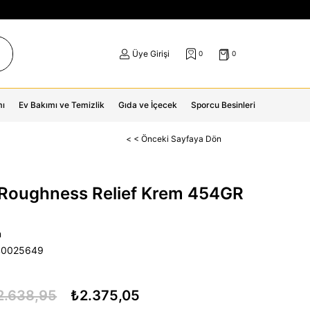
Üye Girişi
0
0
mı
Ev Bakımı ve Temizlik
Gıda ve İçecek
Sporcu Besinleri
< < Önceki Sayfaya Dön
 Roughness Relief Krem 454GR
n
40025649
2.638,95
₺2.375,05