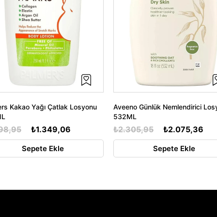
rs Kakao Yağı Çatlak Losyonu
Aveeno Günlük Nemlendirici Los
ML
532ML
98,95
₺1.349,06
₺2.305,95
₺2.075,36
Sepete Ekle
Sepete Ekle