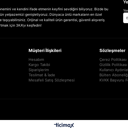
Ye
emini ve kendini ifade etmenin keyfini sevdiğini biliyoruz. Bizde bu
Yen
 ürün yelpazemizi genişletiyoruz. Dünyaca ünlü markaların en özel
taşıyabilirsiniz. Orijinal ve kaliteli ürün garantisi, güvenli alışveriş
artmak için 3KA’yı keşfedin!
Müşteri İlişkileri
Sözleşmeler
Hesabım
Çerez Politikası
Kargo Takibi
Gizlilik Politikası
Siparişlerim
Kullanıcı Aydınl
Teslimat & İade
Bülten Aboneliğ
Mesafeli Satış Sözleşmesi
KVKK Başvuru 