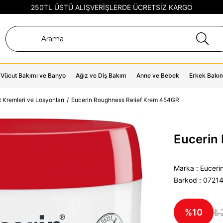
250TL ÜSTÜ ALIŞVERİŞLERDE ÜCRETSİZ KARGO
Vücut Bakımı ve Banyo
Ağız ve Diş Bakım
Anne ve Bebek
Erkek Bakı
 Kremleri ve Losyonları
Eucerin Roughness Relief Krem 454GR
Eucerin
Marka
:
Euceri
Barkod
:
0721
₺
10