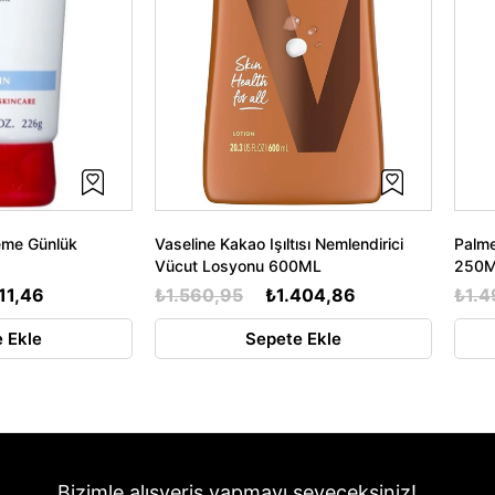
eme Günlük
Vaseline Kakao Işıltısı Nemlendirici
Palme
Vücut Losyonu 600ML
250
111,46
₺1.560,95
₺1.404,86
₺1.4
 Ekle
Sepete Ekle
Bizimle alışveriş yapmayı seveceksiniz!