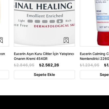
yon
Eucerin Aşırı Kuru Ciltler İçin Yatıştırıcı
Eucerin Calming 
Onarım Kremi 454GR
Nemlendirici 226
₺2.846,95
₺2.562,26
₺1.234,95
₺1
Sepete Ekle
Sepe