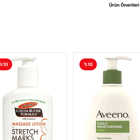
Ürün Önerileri
%10
%10