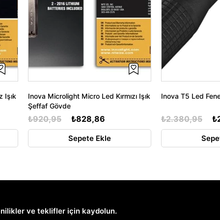
 Işık
Inova Microlight Micro Led Kırmızı Işık
Inova T5 Led Fen
Şeffaf Gövde
₺920,95
₺828,86
₺2.380,95
₺
Sepete Ekle
Sepe
nilikler ve teklifler için kaydolun.