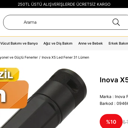
250TL ÜSTÜ ALIŞVERİŞLERDE ÜCRETSİZ KARGO
Vücut Bakımı ve Banyo
Ağız ve Diş Bakım
Anne ve Bebek
Erkek Bakı
yonel ve Güçlü Fenerler
Inova X5 Led Fener 31 Lümen
Inova X
Marka
:
Inova F
Barkod
:
0946
₺
10