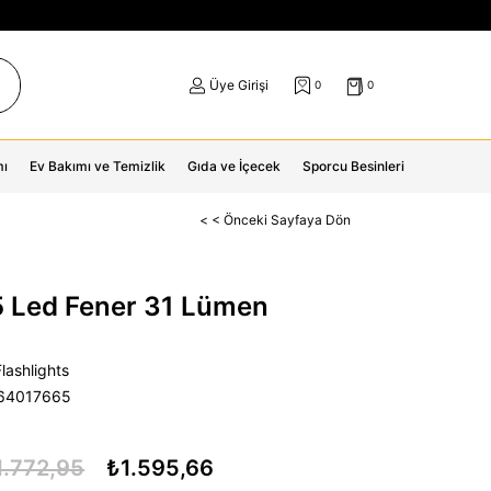
Üye Girişi
0
0
mı
Ev Bakımı ve Temizlik
Gıda ve İçecek
Sporcu Besinleri
< < Önceki Sayfaya Dön
5 Led Fener 31 Lümen
lashlights
64017665
1.772,95
₺1.595,66