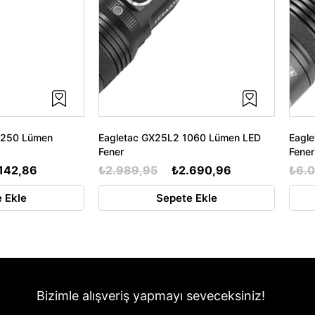
r 250 Lümen
Eagletac GX25L2 1060 Lümen LED
Eagl
Fener
Fener
142,86
₺2.989,95
₺2.690,96
₺6.
 Ekle
Sepete Ekle
Bizimle alışveriş yapmayı seveceksiniz!