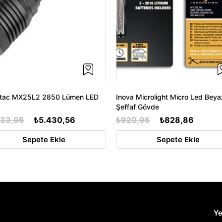
etac MX25L2 2850 Lümen LED
Inova Microlight Micro Led Beyaz
Şeffaf Gövde
033,95
₺5.430,56
₺920,95
₺828,86
Sepete Ekle
Sepete Ekle
Ye