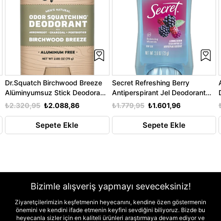
Dr.Squatch Birchwood Breeze
Secret Refreshing Berry
Alüminyumsuz Stick Deodorant
Antiperspirant Jel Deodorant
75GR
73GR
₺2.320,95
₺2.088,86
₺1.779,95
₺1.601,96
Sepete Ekle
Sepete Ekle
Bizimle alışveriş yapmayı seveceksiniz!
Ziyaretçilerimizin keşfetmenin heyecanını, kendine özen göstermenin
önemini ve kendini ifade etmenin keyfini sevdiğini biliyoruz. Bizde bu
heyecanla sizler için en kaliteli ürünleri araştırmaya devam ediyor ve