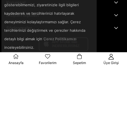
Kurumsal
gösterebilmemizi, ziyaretinizle ilgili bilgileri
kaydederek ve tercihlerinizi hatırlayarak
Müşteri İlişkileri
deneyiminizi kolaylaştırmamızı sağlar. Çerez
Sözleşmeler
tercihlerinizi değiştirmek ve çerezler hakkında
detaylı bilgi almak için
Çerez Politikamızı
inceleyebilirsiniz.
Anasayfa
Favorilerim
Sepetim
Üye Girişi
© 2025 3ka.com.tr - Tüm Hakları Saklıdır.