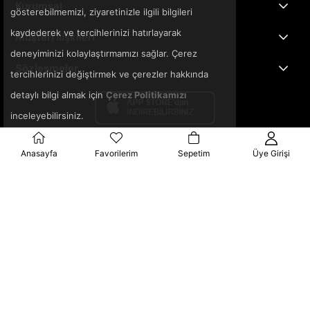
Kurumsal
gösterebilmemizi, ziyaretinizle ilgili bilgileri
kaydederek ve tercihlerinizi hatırlayarak
Müşteri İlişkileri
deneyiminizi kolaylaştırmamızı sağlar. Çerez
Sözleşmeler
tercihlerinizi değiştirmek ve çerezler hakkında
detaylı bilgi almak için
Çerez Politikamızı
inceleyebilirsiniz.
Anasayfa
Favorilerim
Sepetim
Üye Girişi
© 2025 3ka.com.tr - Tüm Hakları Saklıdır.