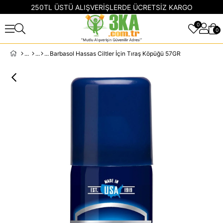
250TL ÜSTÜ ALIŞVERİŞLERDE ÜCRETSİZ KARGO
0
0
Barbasol Hassas Ciltler İçin Tıraş Köpüğü 57GR