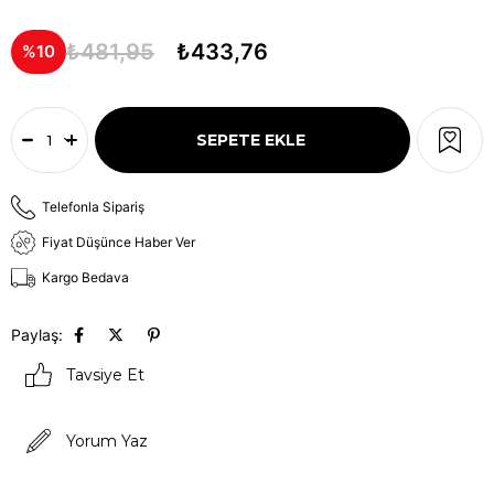
₺481,95
₺433,76
10
Telefonla Sipariş
Fiyat Düşünce Haber Ver
Kargo Bedava
Paylaş:
Tavsiye Et
Yorum Yaz