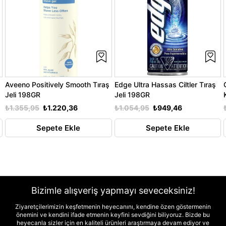
Aveeno Positively Smooth Tıraş
Edge Ultra Hassas Ciltler Tıraş
Jeli 198GR
Jeli 198GR
₺1.355,95
₺1.220,36
₺1.054,95
₺949,46
Sepete Ekle
Sepete Ekle
Bizimle alışveriş yapmayı seveceksiniz!
Ziyaretçilerimizin keşfetmenin heyecanını, kendine özen göstermenin
önemini ve kendini ifade etmenin keyfini sevdiğini biliyoruz. Bizde bu
heyecanla sizler için en kaliteli ürünleri araştırmaya devam ediyor ve