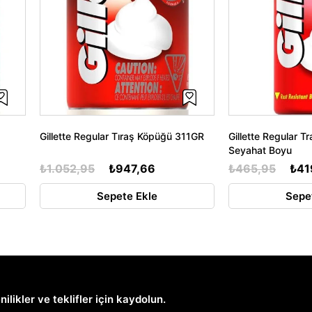
Gillette Regular Tıraş Köpüğü 311GR
Gillette Regular 
Seyahat Boyu
₺1.052,95
₺947,66
₺465,95
₺41
Sepete Ekle
Sepe
nilikler ve teklifler için kaydolun.