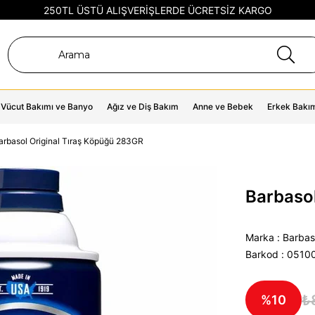
250TL ÜSTÜ ALIŞVERİŞLERDE ÜCRETSİZ KARGO
Vücut Bakımı ve Banyo
Ağız ve Diş Bakım
Anne ve Bebek
Erkek Bakı
arbasol Original Tıraş Köpüğü 283GR
Barbaso
Marka
:
Barbas
Barkod
:
0510
₺
10