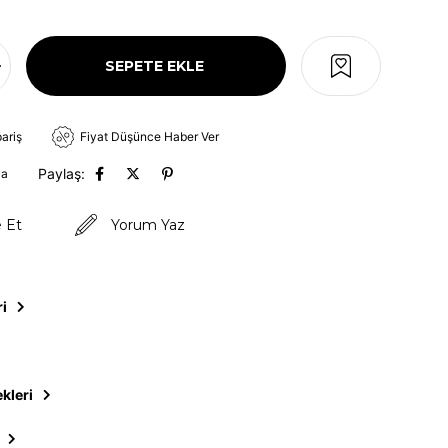
pariş
Fiyat Düşünce Haber Ver
Paylaş:
va
e Et
Yorum Yaz
ri
kleri