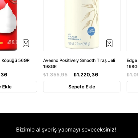
aş Köpüğü 56GR
Aveeno Positively Smooth Tıraş Jeli
Edge 
198GR
198G
,36
₺1.355,95
₺1.220,36
₺1.0
 Ekle
Sepete Ekle
Bizimle alışveriş yapmayı seveceksiniz!