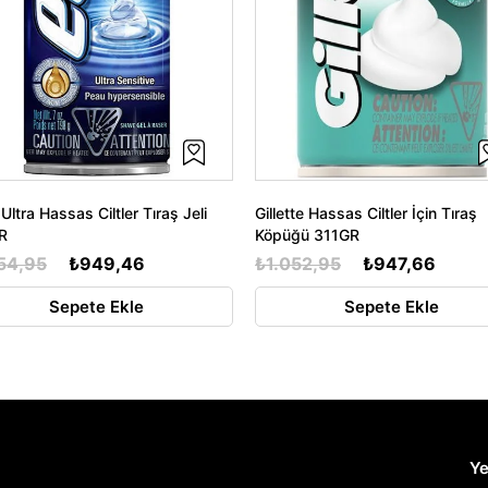
Ultra Hassas Ciltler Tıraş Jeli
Gillette Hassas Ciltler İçin Tıraş
R
Köpüğü 311GR
54,95
₺949,46
₺1.052,95
₺947,66
Sepete Ekle
Sepete Ekle
Ye