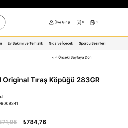
Üye Girişi
0
0
mı
Ev Bakımı ve Temizlik
Gıda ve İçecek
Sporcu Besinleri
< < Önceki Sayfaya Dön
l Original Tıraş Köpüğü 283GR
ol
09009341
871,95
₺784,76