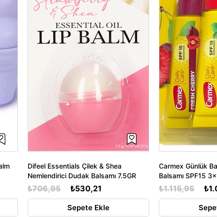
alm
Difeel Essentials Çilek & Shea
Carmex Günlük B
Nemlendirici Dudak Balsamı 7.5GR
Balsamı SPF15 3
₺706,95
₺530,21
₺1.115,95
₺1
Sepete Ekle
Sepe