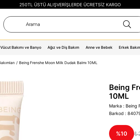
250TL ÜSTÜ ALIŞVERİŞLERDE ÜCRETSİZ KARGO
Vücut Bakımı ve Banyo
Ağız ve Diş Bakım
Anne ve Bebek
Erkek Bakı
akımları
Being Frenshe Moon Milk Dudak Balmı 10ML
Being F
10ML
Marka
:
Being 
Barkod
:
8407
₺
10