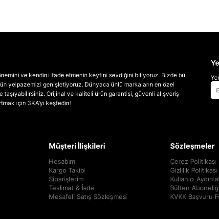
Ye
emini ve kendini ifade etmenin keyfini sevdiğini biliyoruz. Bizde bu
Yen
 ürün yelpazemizi genişletiyoruz. Dünyaca ünlü markaların en özel
taşıyabilirsiniz. Orijinal ve kaliteli ürün garantisi, güvenli alışveriş
artmak için 3KA’yı keşfedin!
Müşteri İlişkileri
Sözleşmeler
Hesabım
Çerez Politikası
Kargo Takibi
Gizlilik Politikası
Siparişlerim
Kullanıcı Aydınl
Teslimat & İade
Bülten Aboneliğ
Mesafeli Satış Sözleşmesi
KVKK Başvuru 