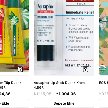
ım Tüp Dudak
Aquaphor Lip Stick Dudak Kremi
EOS S
0GR
4.8GR
04,36
₺1.115,95
₺1.004,36
₺92
 Ekle
Sepete Ekle