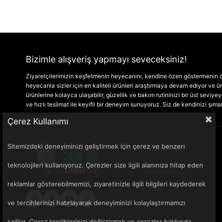
Bizimle alışveriş yapmayı seveceksiniz!
Ziyaretçilerimizin keşfetmenin heyecanını, kendine özen göstermenin ön
heyecanla sizler için en kaliteli ürünleri araştırmaya devam ediyor ve
ürünlerine kolayca ulaşabilir, güzellik ve bakım rutininizi bir üst seviyeye 
ve hızlı teslimat ile keyifli bir deneyim sunuyoruz. Siz de kendinizi şım
Çerez Kullanımı
Sitemizdeki deneyiminizi geliştirmek için çerez ve benzeri
Kurumsal
Anasayfa
teknolojileri kullanıyoruz. Çerezler size ilgili alanınıza hitap eden
Hakkımızda
Sık Sorulan Sorular
reklamlar gösterebilmemizi, ziyaretinizle ilgili bilgileri kaydederek
Ödeme Güvenliği
Bize Ulaşın
ve tercihlerinizi hatırlayarak deneyiminizi kolaylaştırmamızı
sağlar. Çerez tercihlerinizi değiştirmek ve çerezler hakkında