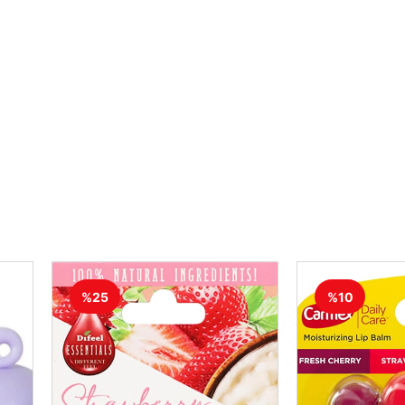
%25
%10