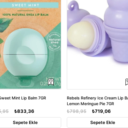
weet Mint Lip Balm 7GR
Rebels Refinery Ice Cream Lip B
Lemon Meringue Pie 7GR
5,95
₺833,36
₺798,95
₺719,06
Sepete Ekle
Sepete Ekle