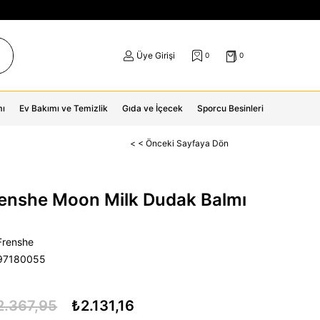
Üye Girişi
0
0
mı
Ev Bakımı ve Temizlik
Gıda ve İçecek
Sporcu Besinleri
< < Önceki Sayfaya Dön
renshe Moon Milk Dudak Balmı
Frenshe
97180055
2.367,95
₺2.131,16