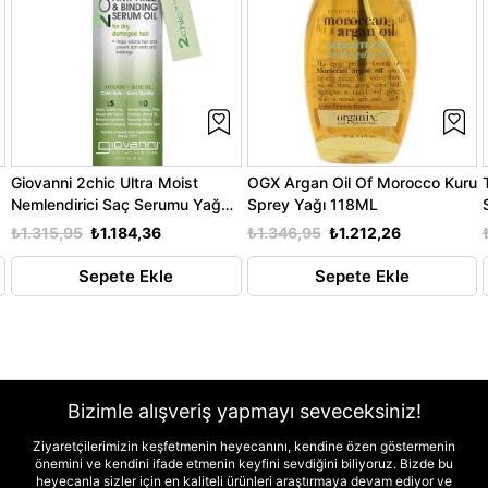
Giovanni 2chic Ultra Moist
OGX Argan Oil Of Morocco Kuru
Nemlendirici Saç Serumu Yağ
Sprey Yağı 118ML
81ML
₺1.315,95
₺1.184,36
₺1.346,95
₺1.212,26
Sepete Ekle
Sepete Ekle
Bizimle alışveriş yapmayı seveceksiniz!
Ziyaretçilerimizin keşfetmenin heyecanını, kendine özen göstermenin
önemini ve kendini ifade etmenin keyfini sevdiğini biliyoruz. Bizde bu
heyecanla sizler için en kaliteli ürünleri araştırmaya devam ediyor ve