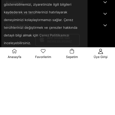
Kurumsal
gösterebilmemizi, ziyaretinizle ilgili bilgileri
kaydederek ve tercihlerinizi hatırlayarak
Müşteri İlişkileri
deneyiminizi kolaylaştırmamızı sağlar. Çerez
Sözleşmeler
tercihlerinizi değiştirmek ve çerezler hakkında
detaylı bilgi almak için
Çerez Politikamızı
inceleyebilirsiniz.
Anasayfa
Favorilerim
Sepetim
Üye Girişi
© 2025 3ka.com.tr - Tüm Hakları Saklıdır.