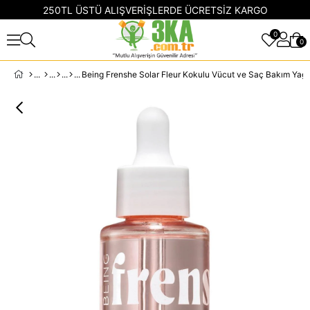
250TL ÜSTÜ ALIŞVERİŞLERDE ÜCRETSİZ KARGO
0
0