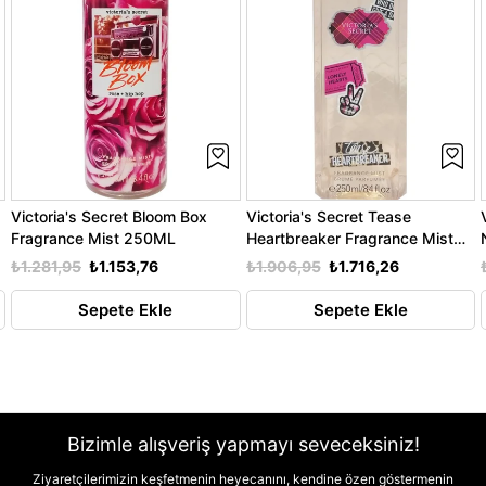
Victoria's Secret Bloom Box
Victoria's Secret Tease
Fragrance Mist 250ML
Heartbreaker Fragrance Mist
250ML
₺1.281,95
₺1.153,76
₺1.906,95
₺1.716,26
Sepete Ekle
Sepete Ekle
Bizimle alışveriş yapmayı seveceksiniz!
Ziyaretçilerimizin keşfetmenin heyecanını, kendine özen göstermenin