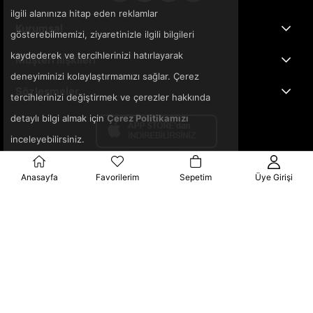
ilgili alanınıza hitap eden reklamlar
Kurumsal
gösterebilmemizi, ziyaretinizle ilgili bilgileri
kaydederek ve tercihlerinizi hatırlayarak
Müşteri İlişkileri
deneyiminizi kolaylaştırmamızı sağlar. Çerez
Sözleşmeler
tercihlerinizi değiştirmek ve çerezler hakkında
detaylı bilgi almak için
Çerez Politikamızı
inceleyebilirsiniz.
Anasayfa
Favorilerim
Sepetim
Üye Girişi
© 2025 3ka.com.tr - Tüm Hakları Saklıdır.