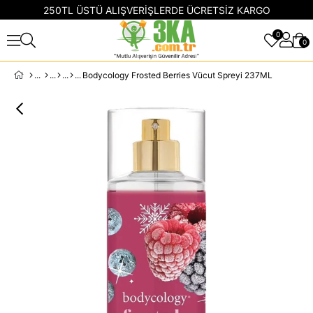
250TL ÜSTÜ ALIŞVERİŞLERDE ÜCRETSİZ KARGO
0
0
Bodycology Frosted Berries Vücut Spreyi 237ML