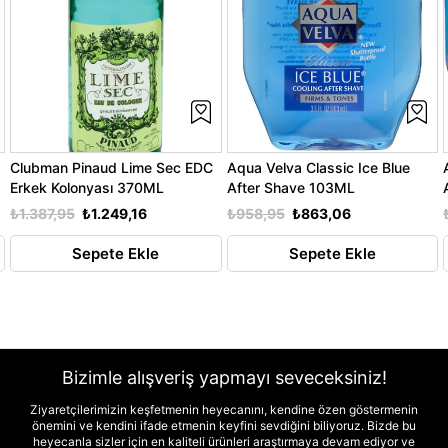
Clubman Pinaud Lime Sec EDC
Aqua Velva Classic Ice Blue
Erkek Kolonyası 370ML
After Shave 103ML
₺1.387,95
₺1.249,16
₺958,95
₺863,06
Sepete Ekle
Sepete Ekle
Bizimle alışveriş yapmayı seveceksiniz!
Ziyaretçilerimizin keşfetmenin heyecanını, kendine özen göstermenin
önemini ve kendini ifade etmenin keyfini sevdiğini biliyoruz. Bizde bu
heyecanla sizler için en kaliteli ürünleri araştırmaya devam ediyor ve