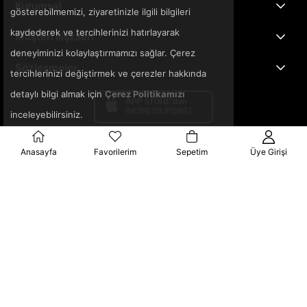
Kurumsal
gösterebilmemizi, ziyaretinizle ilgili bilgileri
kaydederek ve tercihlerinizi hatırlayarak
Müşteri İlişkileri
deneyiminizi kolaylaştırmamızı sağlar. Çerez
Sözleşmeler
tercihlerinizi değiştirmek ve çerezler hakkında
detaylı bilgi almak için
Çerez Politikamızı
inceleyebilirsiniz.
Anasayfa
Favorilerim
Sepetim
Üye Girişi
© 2025 3ka.com.tr - Tüm Hakları Saklıdır.