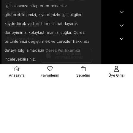
ilgili alanınıza hitap eden reklamlar
Kurumsal
gösterebilmemizi, ziyaretinizle ilgili bilgileri
kaydederek ve tercihlerinizi hatırlayarak
Müşteri İlişkileri
deneyiminizi kolaylaştırmamızı sağlar. Çerez
Sözleşmeler
tercihlerinizi değiştirmek ve çerezler hakkında
detaylı bilgi almak için
Çerez Politikamızı
inceleyebilirsiniz.
Anasayfa
Favorilerim
Sepetim
Üye Girişi
© 2025 3ka.com.tr - Tüm Hakları Saklıdır.