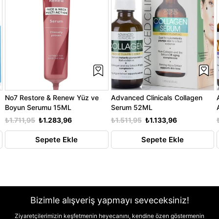
No7 Restore & Renew Yüz ve
Advanced Clinicals Collagen
Boyun Serumu 15ML
Serum 52ML
₺1.711,95
₺1.283,96
₺1.511,95
₺1.133,96
Sepete Ekle
Sepete Ekle
Bizimle alışveriş yapmayı seveceksiniz!
Ziyaretçilerimizin keşfetmenin heyecanını, kendine özen göstermenin