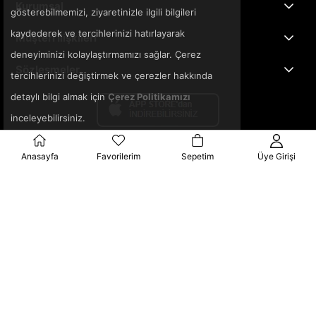
Kurumsal
gösterebilmemizi, ziyaretinizle ilgili bilgileri
kaydederek ve tercihlerinizi hatırlayarak
Müşteri İlişkileri
deneyiminizi kolaylaştırmamızı sağlar. Çerez
Sözleşmeler
tercihlerinizi değiştirmek ve çerezler hakkında
detaylı bilgi almak için
Çerez Politikamızı
inceleyebilirsiniz.
Anasayfa
Favorilerim
Sepetim
Üye Girişi
© 2025 3ka.com.tr - Tüm Hakları Saklıdır.