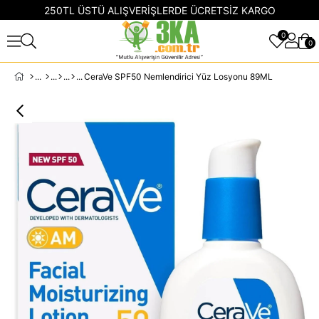
250TL ÜSTÜ ALIŞVERİŞLERDE ÜCRETSİZ KARGO
0
0
CeraVe SPF50 Nemlendirici Yüz Losyonu 89ML