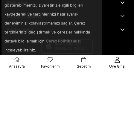
Kurumsal
gösterebilmemizi, ziyaretinizle ilgili bilgileri
kaydederek ve tercihlerinizi hatırlayarak
Müşteri İlişkileri
deneyiminizi kolaylaştırmamızı sağlar. Çerez
Sözleşmeler
tercihlerinizi değiştirmek ve çerezler hakkında
detaylı bilgi almak için
Çerez Politikamızı
inceleyebilirsiniz.
Anasayfa
Favorilerim
Sepetim
Üye Girişi
© 2025 3ka.com.tr - Tüm Hakları Saklıdır.