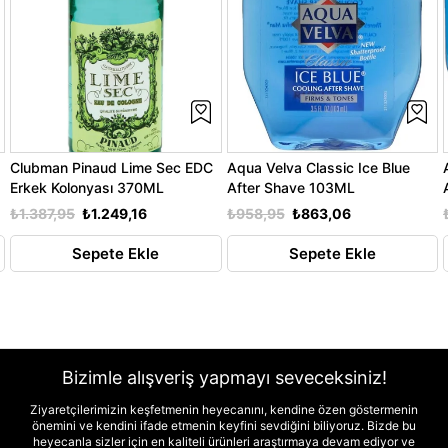
Clubman Pinaud Lime Sec EDC
Aqua Velva Classic Ice Blue
Erkek Kolonyası 370ML
After Shave 103ML
₺1.387,95
₺1.249,16
₺958,95
₺863,06
Sepete Ekle
Sepete Ekle
Bizimle alışveriş yapmayı seveceksiniz!
Ziyaretçilerimizin keşfetmenin heyecanını, kendine özen göstermenin
önemini ve kendini ifade etmenin keyfini sevdiğini biliyoruz. Bizde bu
heyecanla sizler için en kaliteli ürünleri araştırmaya devam ediyor ve