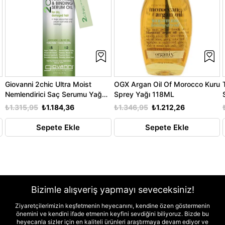
Giovanni 2chic Ultra Moist
OGX Argan Oil Of Morocco Kuru
Nemlendirici Saç Serumu Yağ
Sprey Yağı 118ML
81ML
₺1.315,95
₺1.184,36
₺1.346,95
₺1.212,26
Sepete Ekle
Sepete Ekle
Bizimle alışveriş yapmayı seveceksiniz!
Ziyaretçilerimizin keşfetmenin heyecanını, kendine özen göstermenin
önemini ve kendini ifade etmenin keyfini sevdiğini biliyoruz. Bizde bu
heyecanla sizler için en kaliteli ürünleri araştırmaya devam ediyor ve