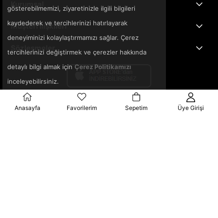
Kurumsal
gösterebilmemizi, ziyaretinizle ilgili bilgileri
kaydederek ve tercihlerinizi hatırlayarak
Müşteri İlişkileri
deneyiminizi kolaylaştırmamızı sağlar. Çerez
Sözleşmeler
tercihlerinizi değiştirmek ve çerezler hakkında
detaylı bilgi almak için
Çerez Politikamızı
inceleyebilirsiniz.
Anasayfa
Favorilerim
Sepetim
Üye Girişi
© 2025 3ka.com.tr - Tüm Hakları Saklıdır.