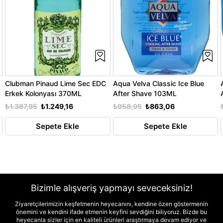
Clubman Pinaud Lime Sec EDC
Aqua Velva Classic Ice Blue
Erkek Kolonyası 370ML
After Shave 103ML
₺1.387,95
₺1.249,16
₺958,95
₺863,06
Sepete Ekle
Sepete Ekle
Bizimle alışveriş yapmayı seveceksiniz!
Ziyaretçilerimizin keşfetmenin heyecanını, kendine özen göstermenin
önemini ve kendini ifade etmenin keyfini sevdiğini biliyoruz. Bizde bu
heyecanla sizler için en kaliteli ürünleri araştırmaya devam ediyor ve