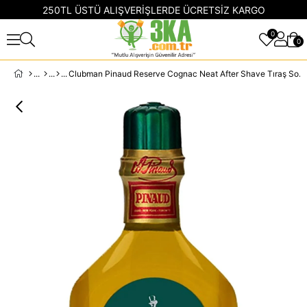
250TL ÜSTÜ ALIŞVERİŞLERDE ÜCRETSİZ KARGO
0
0
Clubman Pinaud Reserve Cognac Neat After Shave Tıraş Sonrası 177ML