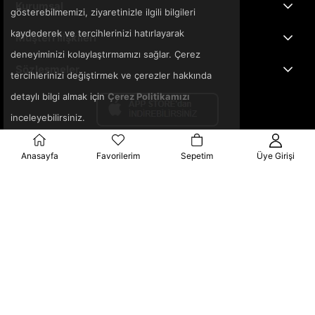
Kurumsal
gösterebilmemizi, ziyaretinizle ilgili bilgileri
kaydederek ve tercihlerinizi hatırlayarak
Müşteri İlişkileri
deneyiminizi kolaylaştırmamızı sağlar. Çerez
Sözleşmeler
tercihlerinizi değiştirmek ve çerezler hakkında
detaylı bilgi almak için
Çerez Politikamızı
inceleyebilirsiniz.
Anasayfa
Favorilerim
Sepetim
Üye Girişi
© 2025 3ka.com.tr - Tüm Hakları Saklıdır.