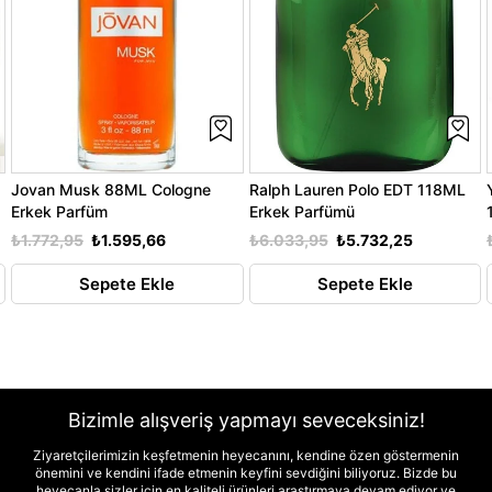
Jovan Musk 88ML Cologne
Ralph Lauren Polo EDT 118ML
Erkek Parfüm
Erkek Parfümü
₺1.772,95
₺1.595,66
₺6.033,95
₺5.732,25
Sepete Ekle
Sepete Ekle
Bizimle alışveriş yapmayı seveceksiniz!
Ziyaretçilerimizin keşfetmenin heyecanını, kendine özen göstermenin
önemini ve kendini ifade etmenin keyfini sevdiğini biliyoruz. Bizde bu
heyecanla sizler için en kaliteli ürünleri araştırmaya devam ediyor ve