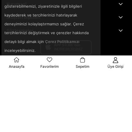
Kurumsal
gösterebilmemizi, ziyaretinizle ilgili bilgileri
kaydederek ve tercihlerinizi hatırlayarak
Müşteri İlişkileri
deneyiminizi kolaylaştırmamızı sağlar. Çerez
Sözleşmeler
tercihlerinizi değiştirmek ve çerezler hakkında
detaylı bilgi almak için
Çerez Politikamızı
inceleyebilirsiniz.
Anasayfa
Favorilerim
Sepetim
Üye Girişi
© 2025 3ka.com.tr - Tüm Hakları Saklıdır.