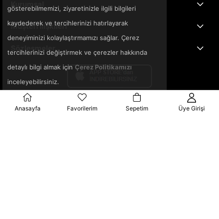
Kurumsal
gösterebilmemizi, ziyaretinizle ilgili bilgileri
kaydederek ve tercihlerinizi hatırlayarak
Müşteri İlişkileri
deneyiminizi kolaylaştırmamızı sağlar. Çerez
Sözleşmeler
tercihlerinizi değiştirmek ve çerezler hakkında
detaylı bilgi almak için
Çerez Politikamızı
inceleyebilirsiniz.
Anasayfa
Favorilerim
Sepetim
Üye Girişi
© 2025 3ka.com.tr - Tüm Hakları Saklıdır.