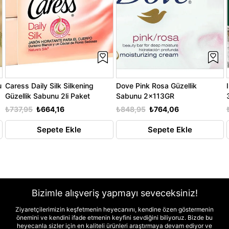
u
Caress Daily Silk Silkening
Dove Pink Rosa Güzellik
Güzellik Sabunu 2li Paket
Sabunu 2x113GR
₺737,95
₺664,16
₺848,95
₺764,06
Sepete Ekle
Sepete Ekle
Bizimle alışveriş yapmayı seveceksiniz!
Ziyaretçilerimizin keşfetmenin heyecanını, kendine özen göstermenin
önemini ve kendini ifade etmenin keyfini sevdiğini biliyoruz. Bizde bu
heyecanla sizler için en kaliteli ürünleri araştırmaya devam ediyor ve