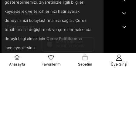
gösterebilmemizi, ziyaretinizle ilgili bilgileri
kaydederek ve tercihlerinizi hatırlayarak
Müşteri İlişkileri
deneyiminizi kolaylaştırmamızı sağlar. Çerez
Sözleşmeler
tercihlerinizi değiştirmek ve çerezler hakkında
detaylı bilgi almak için
Çerez Politikamızı
inceleyebilirsiniz.
Anasayfa
Favorilerim
Sepetim
Üye Girişi
© 2025 3ka.com.tr - Tüm Hakları Saklıdır.