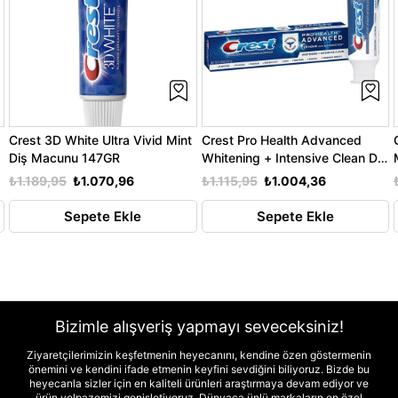
Crest 3D White Ultra Vivid Mint
Crest Pro Health Advanced
Diş Macunu 147GR
Whitening + Intensive Clean Diş
Macunu 164GR
₺1.189,95
₺1.070,96
₺1.115,95
₺1.004,36
Sepete Ekle
Sepete Ekle
Bizimle alışveriş yapmayı seveceksiniz!
Ziyaretçilerimizin keşfetmenin heyecanını, kendine özen göstermenin
önemini ve kendini ifade etmenin keyfini sevdiğini biliyoruz. Bizde bu
heyecanla sizler için en kaliteli ürünleri araştırmaya devam ediyor ve
ürün yelpazemizi genişletiyoruz. Dünyaca ünlü markaların en özel