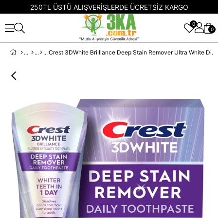
250TL ÜSTÜ ALIŞVERİŞLERDE ÜCRETSİZ KARGO
0
0
Crest 3DWhite Brilliance Deep Stain Remover Ultra White Diş Macunu 87GR