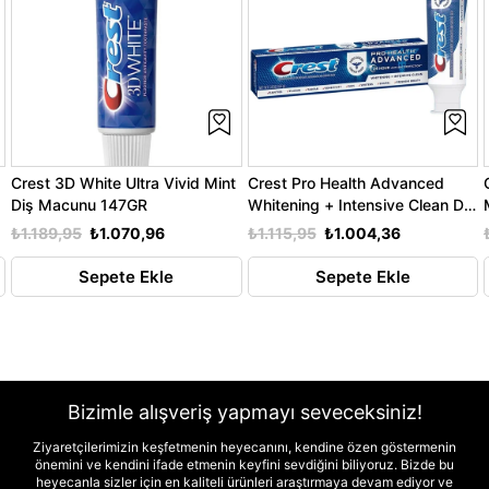
Crest 3D White Ultra Vivid Mint
Crest Pro Health Advanced
Diş Macunu 147GR
Whitening + Intensive Clean Diş
Macunu 164GR
₺1.189,95
₺1.070,96
₺1.115,95
₺1.004,36
Sepete Ekle
Sepete Ekle
Bizimle alışveriş yapmayı seveceksiniz!
Ziyaretçilerimizin keşfetmenin heyecanını, kendine özen göstermenin
önemini ve kendini ifade etmenin keyfini sevdiğini biliyoruz. Bizde bu
heyecanla sizler için en kaliteli ürünleri araştırmaya devam ediyor ve