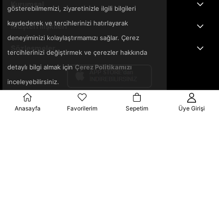
Kurumsal
gösterebilmemizi, ziyaretinizle ilgili bilgileri
kaydederek ve tercihlerinizi hatırlayarak
Müşteri İlişkileri
deneyiminizi kolaylaştırmamızı sağlar. Çerez
Sözleşmeler
tercihlerinizi değiştirmek ve çerezler hakkında
detaylı bilgi almak için
Çerez Politikamızı
inceleyebilirsiniz.
Anasayfa
Favorilerim
Sepetim
Üye Girişi
© 2025 3ka.com.tr - Tüm Hakları Saklıdır.