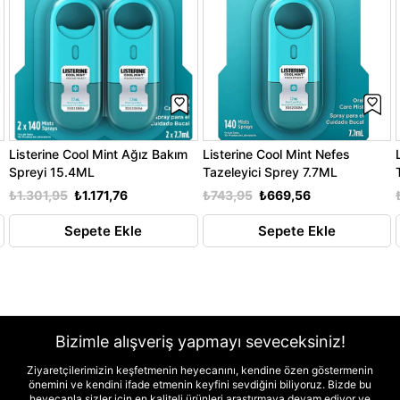
Listerine Cool Mint Ağız Bakım
Listerine Cool Mint Nefes
Spreyi 15.4ML
Tazeleyici Sprey 7.7ML
₺1.301,95
₺1.171,76
₺743,95
₺669,56
Sepete Ekle
Sepete Ekle
Bizimle alışveriş yapmayı seveceksiniz!
Ziyaretçilerimizin keşfetmenin heyecanını, kendine özen göstermenin
önemini ve kendini ifade etmenin keyfini sevdiğini biliyoruz. Bizde bu
heyecanla sizler için en kaliteli ürünleri araştırmaya devam ediyor ve