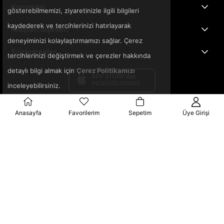
Kurumsal
gösterebilmemizi, ziyaretinizle ilgili bilgileri
kaydederek ve tercihlerinizi hatırlayarak
Müşteri İlişkileri
deneyiminizi kolaylaştırmamızı sağlar. Çerez
Sözleşmeler
tercihlerinizi değiştirmek ve çerezler hakkında
detaylı bilgi almak için
Çerez Politikamızı
inceleyebilirsiniz.
Anasayfa
Favorilerim
Sepetim
Üye Girişi
© 2025 3ka.com.tr - Tüm Hakları Saklıdır.