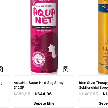
aç
AquaNet Super Hold Saç Spreyi
Iden Style Therap
312GR
Şekillendirici Sp
₺859,95
₺644,96
₺1.407,95
₺1
Sepete Ekle
Sepe