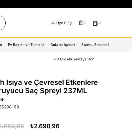
Üye Girişi
0
0
mı
Ev Bakımı ve Temizlik
Gıda ve İçecek
Sporcu Besinleri
< < Önceki Sayfaya Dön
h Isıya ve Çevresel Etkenlere
oruyucu Saç Spreyi 237ML
ith
35298169
2.989,95
₺2.690,96