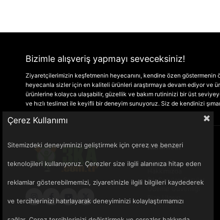
Bizimle alışveriş yapmayı seveceksiniz!
Ziyaretçilerimizin keşfetmenin heyecanını, kendine özen göstermenin ön
heyecanla sizler için en kaliteli ürünleri araştırmaya devam ediyor ve
ürünlerine kolayca ulaşabilir, güzellik ve bakım rutininizi bir üst seviyeye 
ve hızlı teslimat ile keyifli bir deneyim sunuyoruz. Siz de kendinizi şım
Çerez Kullanımı
Sitemizdeki deneyiminizi geliştirmek için çerez ve benzeri
Kurumsal
Anasayfa
teknolojileri kullanıyoruz. Çerezler size ilgili alanınıza hitap eden
Hakkımızda
Sık Sorulan Sorular
reklamlar gösterebilmemizi, ziyaretinizle ilgili bilgileri kaydederek
Ödeme Güvenliği
Bize Ulaşın
ve tercihlerinizi hatırlayarak deneyiminizi kolaylaştırmamızı
sağlar. Çerez tercihlerinizi değiştirmek ve çerezler hakkında