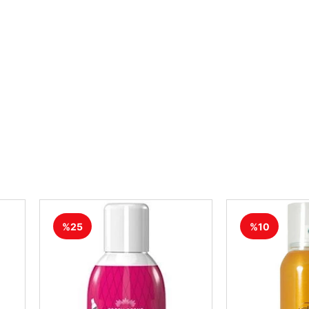
%25
%10