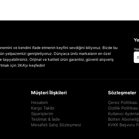
Ye
emini ve kendini ifade etmenin keyfini sevdiğini biliyoruz. Bizde bu
Yen
 ürün yelpazemizi genişletiyoruz. Dünyaca ünlü markaların en özel
taşıyabilirsiniz. Orijinal ve kaliteli ürün garantisi, güvenli alışveriş
artmak için 3KA’yı keşfedin!
Müşteri İlişkileri
Sözleşmeler
Hesabım
Çerez Politikası
Kargo Takibi
Gizlilik Politikası
Siparişlerim
Kullanıcı Aydınl
Teslimat & İade
Bülten Aboneliğ
Mesafeli Satış Sözleşmesi
KVKK Başvuru 