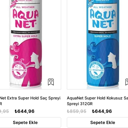
et Extra Super Hold Saç Spreyi
AquaNet Super Hold Kokusuz S
R
Spreyi 312GR
9,95
₺644,96
₺859,95
₺644,96
Sepete Ekle
Sepete Ekle