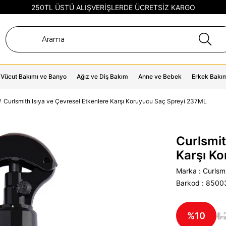
250TL ÜSTÜ ALIŞVERİŞLERDE ÜCRETSİZ KARGO
Vücut Bakımı ve Banyo
Ağız ve Diş Bakım
Anne ve Bebek
Erkek Bakı
Curlsmith Isıya ve Çevresel Etkenlere Karşı Koruyucu Saç Spreyi 237ML
Curlsmit
Karşı K
Marka
:
Curlsm
Barkod
:
8500
₺
10