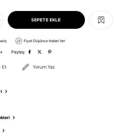
pariş
Fiyat Düşünce Haber Ver
Paylaş:
va
e Et
Yorum Yaz
ri
kleri