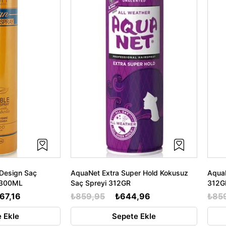
 Design Saç
AquaNet Extra Super Hold Kokusuz
AquaN
y 300ML
Saç Spreyi 312GR
312G
67,16
₺859,95
₺644,96
₺85
 Ekle
Sepete Ekle