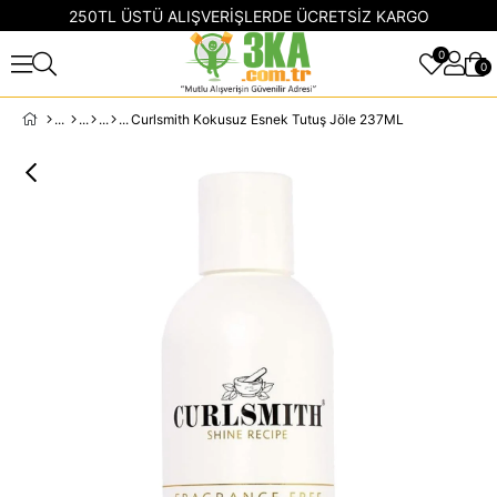
250TL ÜSTÜ ALIŞVERİŞLERDE ÜCRETSİZ KARGO
0
0
Curlsmith Kokusuz Esnek Tutuş Jöle 237ML