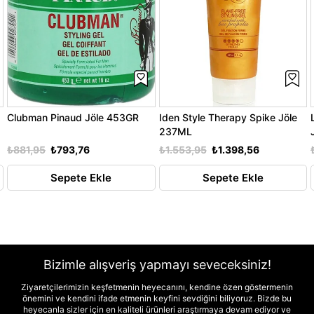
Clubman Pinaud Jöle 453GR
Iden Style Therapy Spike Jöle
237ML
₺881,95
₺793,76
₺1.553,95
₺1.398,56
Sepete Ekle
Sepete Ekle
Bizimle alışveriş yapmayı seveceksiniz!
Ziyaretçilerimizin keşfetmenin heyecanını, kendine özen göstermenin
önemini ve kendini ifade etmenin keyfini sevdiğini biliyoruz. Bizde bu
heyecanla sizler için en kaliteli ürünleri araştırmaya devam ediyor ve