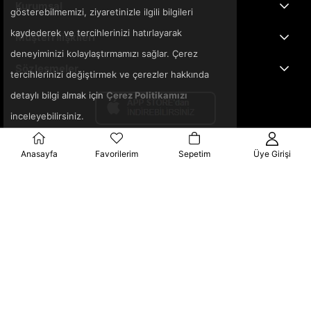
Kurumsal
gösterebilmemizi, ziyaretinizle ilgili bilgileri
kaydederek ve tercihlerinizi hatırlayarak
Müşteri İlişkileri
deneyiminizi kolaylaştırmamızı sağlar. Çerez
Sözleşmeler
tercihlerinizi değiştirmek ve çerezler hakkında
detaylı bilgi almak için
Çerez Politikamızı
inceleyebilirsiniz.
Anasayfa
Favorilerim
Sepetim
Üye Girişi
© 2025 3ka.com.tr - Tüm Hakları Saklıdır.