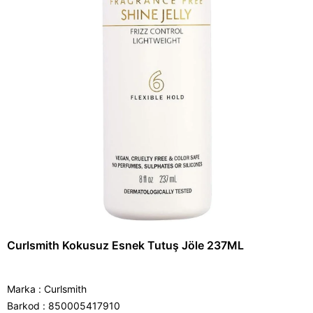
Curlsmith Kokusuz Esnek Tutuş Jöle 237ML
Marka
:
Curlsmith
Barkod
:
850005417910