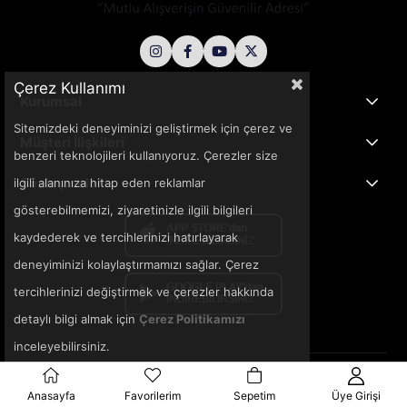
Çerez Kullanımı
Kurumsal
Sitemizdeki deneyiminizi geliştirmek için çerez ve
Müşteri İlişkileri
benzeri teknolojileri kullanıyoruz. Çerezler size
Sözleşmeler
ilgili alanınıza hitap eden reklamlar
gösterebilmemizi, ziyaretinizle ilgili bilgileri
kaydederek ve tercihlerinizi hatırlayarak
deneyiminizi kolaylaştırmamızı sağlar. Çerez
tercihlerinizi değiştirmek ve çerezler hakkında
detaylı bilgi almak için
Çerez Politikamızı
inceleyebilirsiniz.
© 2025 3ka.com.tr - Tüm Hakları Saklıdır.
Anasayfa
Favorilerim
Sepetim
Üye Girişi