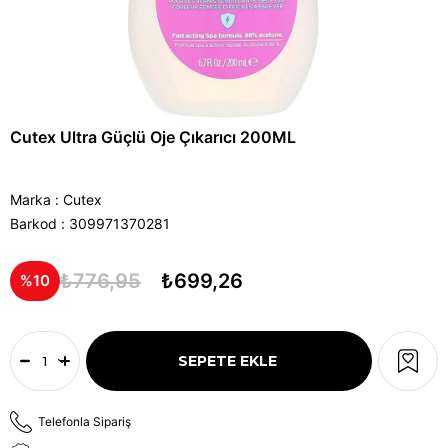
Cutex Ultra Güçlü Oje Çıkarıcı 200ML
Marka
:
Cutex
Barkod
:
309971370281
₺776,95
₺699,26
10
Telefonla Sipariş